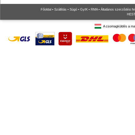
Főoldal
•
Szállítás
•
Súgó
•
GyIK
•
RMA
•
Általános szerződési fe
HESTO
A csomagküldés a ma