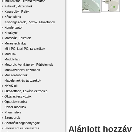
Induktivitás, Transzformátor
Kábelek, Vezetékek
Kapcsolók, Relék
Készülékek
Kishangszórók, Piezók, Mikrofonok
Kondenzátor
Kristályok
Matricák, Feliratok
Méréstechnika
Mini PC, ipari PC, tartozékok
Modulok
Modulvilág
Motorok, Ventilátorok, Fűtőelemek
Munkavédelmi eszközök
Műszerdobozok
Napelemek és tartozékok
NYÁK-ok
Okosotthon, Lakáselektronika
Oktatási eszközök
Optoelektronika
Peltier modulok
Pneumatika
Szenzorok
Szerelési segédanyagok
Ajánlott hozzá
Szerszám és forrasztás