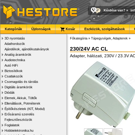
Kérdése van?
»
in
Kategóriák
Újdonságok
Kosár
Eszközök, szolgáltatások
3D nyomtatás
Főkategória
»
Tápegységek, Adapterek
»
Adathordozók
230/24V AC CL
Ajándékok, ajándékutalványok
Analóg áramkörök
Adapter, hálózati, 230V / 23.3V 
Audiotechnika
Autó HiFi
Biztosítékok
Csatlakozók
Csomagolás és tárolás
Digitális áramkörök
Diódák
Elemek, Akkuk, Töltők
Ellenállások, Potméterek
Építőkészletek (KIT, Modul)
Erősáramú szerelés
Fejlesztőeszközök
Foglalatok
Hobbielektronika.hu