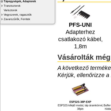
Tápegységek, Adapterek
Tranzisztorok
Varisztorok
Vegyszerek, ragasztók
Zavarszűrők, Ferritek
PFS-UNI
Adapterhez
csatlakozó kábel,
1,8m
Vásárolták még
A következő termékek
Kérjük, ellenőrizze a
ESP32S-38P-EXP
ESP32S kifejtő modul, táp áramkörrel,
Buffer
38pin
hídd