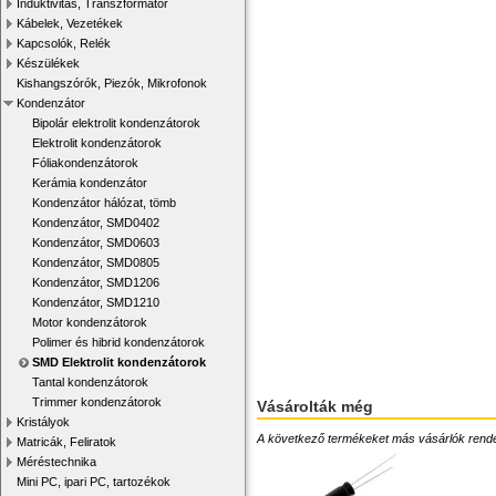
Induktivitás, Transzformátor
Kábelek, Vezetékek
Kapcsolók, Relék
Készülékek
Kishangszórók, Piezók, Mikrofonok
Kondenzátor
Bipolár elektrolit kondenzátorok
Elektrolit kondenzátorok
Fóliakondenzátorok
Kerámia kondenzátor
Kondenzátor hálózat, tömb
Kondenzátor, SMD0402
Kondenzátor, SMD0603
Kondenzátor, SMD0805
Kondenzátor, SMD1206
Kondenzátor, SMD1210
Motor kondenzátorok
Polimer és hibrid kondenzátorok
SMD Elektrolit kondenzátorok
Tantal kondenzátorok
Trimmer kondenzátorok
Vásárolták még
Kristályok
A következő termékeket más vásárlók rendelték
Matricák, Feliratok
Méréstechnika
Mini PC, ipari PC, tartozékok