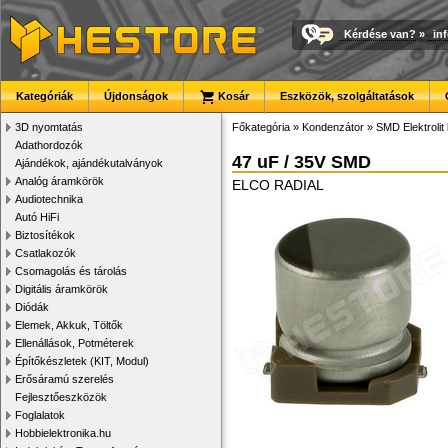
Kérdése van?
»
in
Kategóriák
Újdonságok
Kosár
Eszközök, szolgáltatások
3D nyomtatás
Főkategória
»
Kondenzátor
»
SMD Elektrolit
Adathordozók
47 uF / 35V SMD
Ajándékok, ajándékutalványok
Analóg áramkörök
ELCO RADIAL
Audiotechnika
Autó HiFi
Biztosítékok
Csatlakozók
Csomagolás és tárolás
Digitális áramkörök
Diódák
Elemek, Akkuk, Töltők
Ellenállások, Potméterek
Építőkészletek (KIT, Modul)
Erősáramú szerelés
Fejlesztőeszközök
Foglalatok
Hobbielektronika.hu