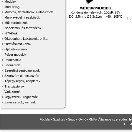
Modulok
Modulvilág
WB1E107M6L011BB
Motorok, Ventilátorok, Fűtőelemek
Kondenzátor, elektrolit, 100µF, 25V
DC, 2.5mm, Ø6.3x11mm, -40...105°C
Munkavédelmi eszközök
Hő
Műszerdobozok
Napelemek és tartozékok
NYÁK-ok
Okosotthon, Lakáselektronika
Oktatási eszközök
Optoelektronika
Peltier modulok
Pneumatika
Szenzorok
Szerelési segédanyagok
Szerszám és forrasztás
Tápegységek, Adapterek
Tranzisztorok
Varisztorok
Vegyszerek, ragasztók
Zavarszűrők, Ferritek
Főoldal
•
Szállítás
•
Súgó
•
GyIK
•
RMA
•
Általános szerződési fe
HESTO