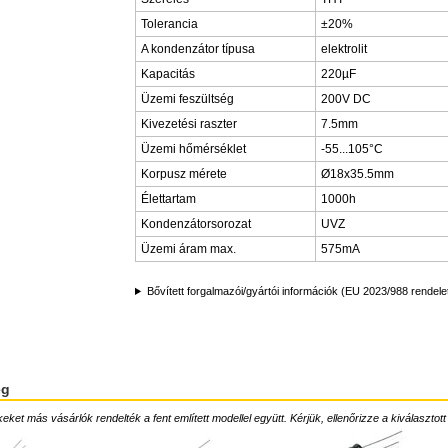
Tolerancia
±20%
A kondenzátor típusa
elektrolit
Kapacitás
220µF
Üzemi feszültség
200V DC
Kivezetési raszter
7.5mm
Üzemi hőmérséklet
-55...105°C
Korpusz mérete
Ø18x35.5mm
Élettartam
1000h
Kondenzátorsorozat
UVZ
Üzemi áram max.
575mA
Bővített forgalmazói/gyártói információk (EU 2023/988 rendele
ég
ket más vásárlók rendelték a fent említett modellel együtt. Kérjük, ellenőrizze a kiválasztott