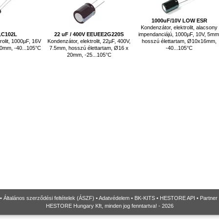
1000uF/10V LOW ESR
Kondenzátor, elektrolit, alacsony
1C102L
22 uF / 400V EEUEE2G220S
impendanciájú, 1000µF, 10V, 5mm
rolit, 1000µF, 16V
Kondenzátor, elektrolit, 22µF, 400V,
hosszú élettartam, Ø10x16mm,
0mm, -40...105°C
7.5mm, hosszú élettartam, Ø16 x
-40...105°C
20mm, -25...105°C
•
Általános szerződési feltételek (ÁSZF)
•
Adatvédelem
•
BK-KITS
•
HESTORE API
•
Partner
HESTORE Hungary Kft, minden jog fenntartva! - 2026