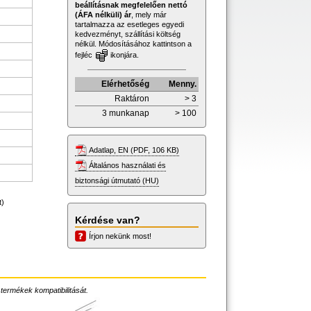
beállításnak megfelelően nettó
(ÁFA nélküli) ár
, mely már
tartalmazza az esetleges egyedi
kedvezményt, szállítási költség
nélkül. Módosításához kattintson a
fejléc
ikonjára.
Elérhetőség
Menny.
Raktáron
> 3
3 munkanap
> 100
Adatlap, EN (PDF, 106 KB)
Általános használati és
biztonsági útmutató (HU)
t)
Kérdése van?
Írjon nekünk most!
 termékek kompatibilitását.