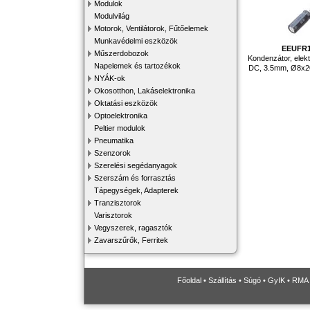
Modulok
Modulvilág
Motorok, Ventilátorok, Fűtőelemek
Munkavédelmi eszközök
EEUFR
Műszerdobozok
Kondenzátor, elekt
Napelemek és tartozékok
DC, 3.5mm, Ø8x2
NYÁK-ok
Okosotthon, Lakáselektronika
Oktatási eszközök
Optoelektronika
Peltier modulok
Pneumatika
Szenzorok
Szerelési segédanyagok
Szerszám és forrasztás
Tápegységek, Adapterek
Tranzisztorok
Varisztorok
Vegyszerek, ragasztók
Zavarszűrők, Ferritek
Főoldal
•
Szállítás
•
Súgó
•
GyIK
•
RMA