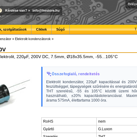
Belép
Kérdése van?
»
info@hestore.hu
T
, szolgáltatások
Cikkek
Súgó
enzátor
»
Elektrolit kondenzátorok
»
00V
lektrolit, 220µF, 200V DC, 7.5mm, Ø18x35.5mm, -55...105°C
Összefoglaló, rendeltetés
Elektrolit kondenzátor, 220µF kapacitással és 20
feszültséggel, tápegységek szűrésére és energiatárolá
THT szerelésű, -55 és 105°C közötti üzemi hőm
használható, ±20% kapacitástoleranciával. Maxi
árama 575mA, élettartama 1000 óra.
RoHS
nem
Gyártó
G.Luxon
Szerelés
THT