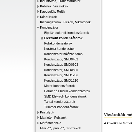
Induktivitás, Transzformátor
Kábelek, Vezetékek
Kapcsolók, Relék
Készülékek
Kishangszórók, Piezók, Mikrofonok
Kondenzátor
Bipolár elektrolit kondenzátorok
Elektrolit kondenzátorok
Fóliakondenzátorok
Kerámia kondenzátor
Kondenzátor hálózat, tömb
Kondenzátor, SMD0402
Kondenzátor, SMD0603
Kondenzátor, SMD0805
Kondenzátor, SMD1206
Kondenzátor, SMD1210
Motor kondenzátorok
Polimer és hibrid kondenzátorok
SMD Elektrolit kondenzátorok
Tantal kondenzátorok
Trimmer kondenzátorok
Kristályok
Vásárolták m
Matricák, Feliratok
Méréstechnika
A következő terméke
Mini PC, ipari PC, tartozékok