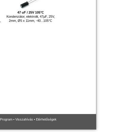
47 uF / 25V 105°C
Kondenzátor, elektrolit, 47µF, 25V,
,
2mm, Ø5 x 11mm, -40...105°C
 Program
•
Visszahívás
•
Elérhetőségek