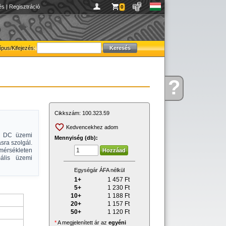
és
|
Regisztráció
0
ípus/Kifejezés:
?
Kérdése
van
Cikkszám:
100.323.59
Kedvencekhez adom
0V DC üzemi
Mennyiség (db):
sra szolgál.
érsékleten
mális üzemi
Egységár ÁFA nélkül
1+
1 457
Ft
5+
1 230
Ft
10+
1 188
Ft
20+
1 157
Ft
50+
1 120
Ft
*
A megjelenített ár az
egyéni