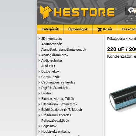
Kategóriák
Újdonságok
Kosár
Eszközök
3D nyomtatás
Főkategória
»
Kond
Adathordozók
220 uF / 2
Ajándékok, ajándékutalványok
Analóg áramkörök
Kondenzátor, e
Audiotechnika
Autó HiFi
Biztosítékok
Csatlakozók
Csomagolás és tárolás
Digitális áramkörök
Diódák
Elemek, Akkuk, Töltők
Ellenállások, Potméterek
Építőkészletek (KIT, Modul)
Erősáramú szerelés
Fejlesztőeszközök
Foglalatok
Hobbielektronika.hu