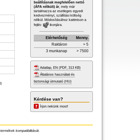
beállításnak megfelelően nettó
(ÁFA nélküli) ár
, mely már
tartalmazza az esetleges egyedi
kedvezményt, szállítási költség
nélkül. Módosításához kattintson a
fejléc
ikonjára.
Elérhetőség
Menny.
Raktáron
> 5
3 munkanap
> 7500
Adatlap, EN (PDF, 313 KB)
Általános használati és
biztonsági útmutató (HU)
t)
Kérdése van?
Írjon nekünk most!
 termékek kompatibilitását.