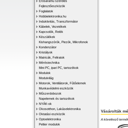
Erősáramú szerelés
Fejlesztőeszközök
Foglalatok
Hobbielektronika.hu
Induktivitás, Transzformátor
Kábelek, Vezetékek
Kapcsolók, Relék
Készülékek
Kishangszórók, Piezók, Mikrofonok
Kondenzátor
Kristályok
Matricák, Feliratok
Méréstechnika
Mini PC, ipari PC, tartozékok
Modulok
Modulvilág
Motorok, Ventilátorok, Fűtőelemek
Munkavédelmi eszközök
Műszerdobozok
Napelemek és tartozékok
NYÁK-ok
Okosotthon, Lakáselektronika
Vásárolták m
Oktatási eszközök
Optoelektronika
A következő terméke
Peltier modulok