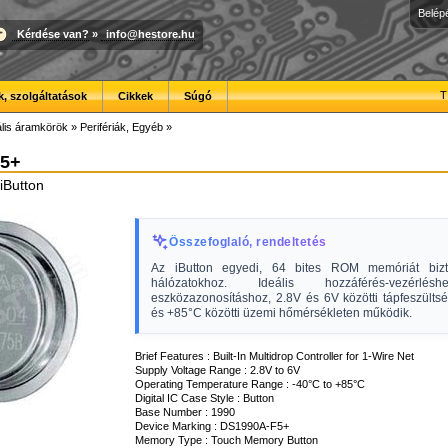
Belép
Kérdése van?
»
info@hestore.hu
T
, szolgáltatások
Cikkek
Súgó
ális áramkörök
»
Perifériák, Egyéb
»
5+
iButton
Összefoglaló, rendeltetés
Az iButton egyedi, 64 bites ROM memóriát bizto
hálózatokhoz. Ideális hozzáférés-vezérlé
eszközazonosításhoz, 2.8V és 6V közötti tápfeszülts
és +85°C közötti üzemi hőmérsékleten működik.
Brief Features : Built-In Multidrop Controller for 1-Wire Net
Supply Voltage Range : 2.8V to 6V
Operating Temperature Range : -40°C to +85°C
Digital IC Case Style : Button
Base Number : 1990
Device Marking : DS1990A-F5+
Memory Type : Touch Memory Button