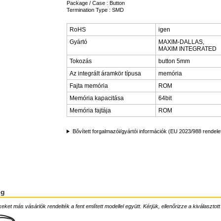
Package / Case : Button
Termination Type : SMD
RoHS
igen
Gyártó
MAXIM-DALLAS,
MAXIM INTEGRATED
Tokozás
button 5mm
Az integrált áramkör típusa
memória
Fajta memória
ROM
Memória kapacitása
64bit
Memória fajtája
ROM
Bővített forgalmazói/gyártói információk (EU 2023/988 rendele
ég
ket más vásárlók rendelték a fent említett modellel együtt. Kérjük, ellenőrizze a kiválasztott