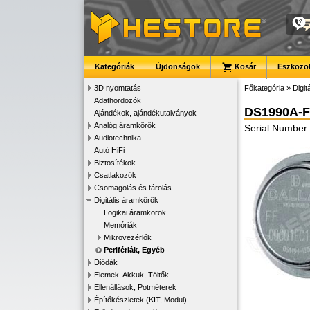
Kategóriák
Újdonságok
Kosár
Eszközök
3D nyomtatás
Főkategória
»
Digit
Adathordozók
DS1990A-F
Ajándékok, ajándékutalványok
Analóg áramkörök
Serial Number 
Audiotechnika
Autó HiFi
Biztosítékok
Csatlakozók
Csomagolás és tárolás
Digitális áramkörök
Logikai áramkörök
Memóriák
Mikrovezérlők
Perifériák, Egyéb
Diódák
Elemek, Akkuk, Töltők
Ellenállások, Potméterek
Építőkészletek (KIT, Modul)