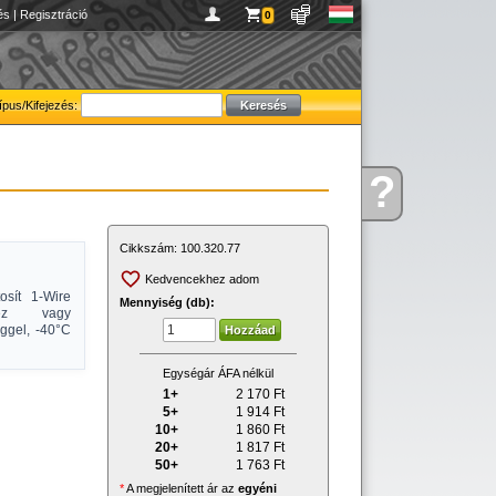
és
|
Regisztráció
0
ípus/Kifejezés:
?
Kérdése
van
Cikkszám:
100.320.77
Kedvencekhez adom
sít 1-Wire
Mennyiség (db):
shez vagy
éggel, -40°C
Egységár ÁFA nélkül
1+
2 170
Ft
5+
1 914
Ft
10+
1 860
Ft
20+
1 817
Ft
50+
1 763
Ft
*
A megjelenített ár az
egyéni