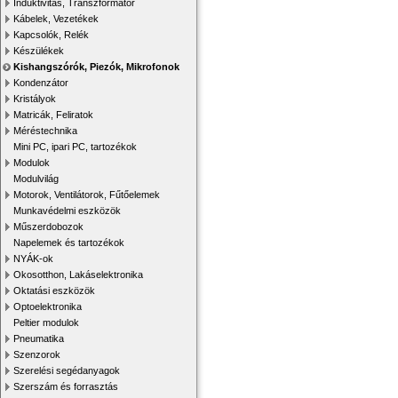
Induktivitás, Transzformátor
Kábelek, Vezetékek
Kapcsolók, Relék
Készülékek
Kishangszórók, Piezók, Mikrofonok
Kondenzátor
Kristályok
Matricák, Feliratok
Méréstechnika
Mini PC, ipari PC, tartozékok
Modulok
Modulvilág
Motorok, Ventilátorok, Fűtőelemek
Munkavédelmi eszközök
Műszerdobozok
Napelemek és tartozékok
NYÁK-ok
Okosotthon, Lakáselektronika
Oktatási eszközök
Optoelektronika
Peltier modulok
Pneumatika
Szenzorok
Szerelési segédanyagok
Szerszám és forrasztás