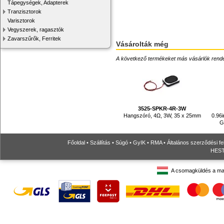
Tápegységek, Adapterek
Tranzisztorok
Varisztorok
Vegyszerek, ragasztók
Zavarszűrők, Ferritek
Vásárolták még
A következő termékeket más vásárlók rendelték
3525-SPKR-4R-3W
Hangszóró, 4Ω, 3W, 35 x 25mm
0.96
G
Főoldal
•
Szállítás
•
Súgó
•
GyIK
•
RMA
•
Általános szerződési fe
HESTO
A csomagküldés a ma