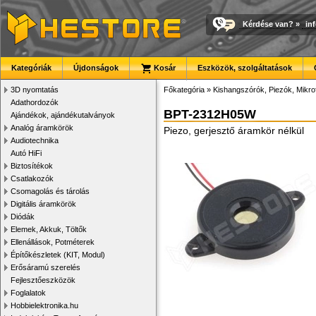
Kérdése van?
»
in
Kategóriák
Újdonságok
Kosár
Eszközök, szolgáltatások
3D nyomtatás
Főkategória
»
Kishangszórók, Piezók, Mikro
Adathordozók
BPT-2312H05W
Ajándékok, ajándékutalványok
Analóg áramkörök
Piezo, gerjesztő áramkör nélkül
Audiotechnika
Autó HiFi
Biztosítékok
Csatlakozók
Csomagolás és tárolás
Digitális áramkörök
Diódák
Elemek, Akkuk, Töltők
Ellenállások, Potméterek
Építőkészletek (KIT, Modul)
Erősáramú szerelés
Fejlesztőeszközök
Foglalatok
Hobbielektronika.hu