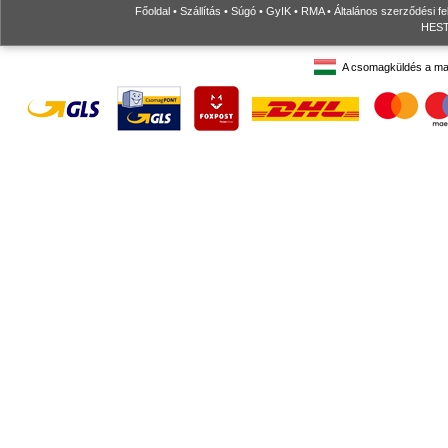
Főoldal
•
Szállítás
•
Súgó
•
GyIK
•
RMA
•
Általános szerződési fe
HESTO
A csomagküldés a ma