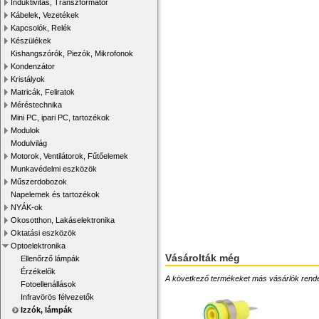
Induktivitás, Transzformátor
Kábelek, Vezetékek
Kapcsolók, Relék
Készülékek
Kishangszórók, Piezók, Mikrofonok
Kondenzátor
Kristályok
Matricák, Feliratok
Méréstechnika
Mini PC, ipari PC, tartozékok
Modulok
Modulvilág
Motorok, Ventilátorok, Fűtőelemek
Munkavédelmi eszközök
Műszerdobozok
Napelemek és tartozékok
NYÁK-ok
Okosotthon, Lakáselektronika
Oktatási eszközök
Optoelektronika
Vásárolták még
Ellenőrző lámpák
Érzékelők
A következő termékeket más vásárlók rendelték
Fotoellenállások
Infravörös félvezetők
Izzók, lámpák