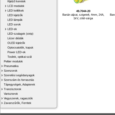
Kijelző keretek
LCD modulok
LED kellékek
49.7044-20
Banán aljzat, szigetelt, 4mm, 24A,
Baná
LED kijelzők
1kV, zöld-sárga
LED lámpák
LED sorok
LED-ek
LED-szalagok (strip)
Lézer diódák
OLED kijelzők
Optocsatolók, kapuk
Power LED-ek
Toslink, optikai szál
Peltier modulok
Pneumatika
Szenzorok
Szerelési segédanyagok
Szerszám és forrasztás
Tápegységek, Adapterek
Tranzisztorok
Varisztorok
Vegyszerek, ragasztók
Zavarszűrők, Ferritek