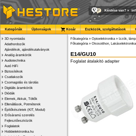
Kérdése van?
»
in
Kategóriák
Újdonságok
Kosár
Eszközök, szolgáltatások
3D nyomtatás
Főkategória
»
Optoelektronika
»
Izzók, lám
Főkategória
»
Okosotthon, Lakáselektronika
Adathordozók
Ajándékok, ajándékutalványok
E14/GU10
Analóg áramkörök
Audiotechnika
Foglalat átalakító adapter
Autó HiFi
Biztosítékok
Csatlakozók
Csomagolás és tárolás
Digitális áramkörök
Diódák
Elemek, Akkuk, Töltők
Ellenállások, Potméterek
Építőkészletek (KIT, Modul)
Erősáramú szerelés
Fejlesztőeszközök
Foglalatok
Hobbielektronika.hu