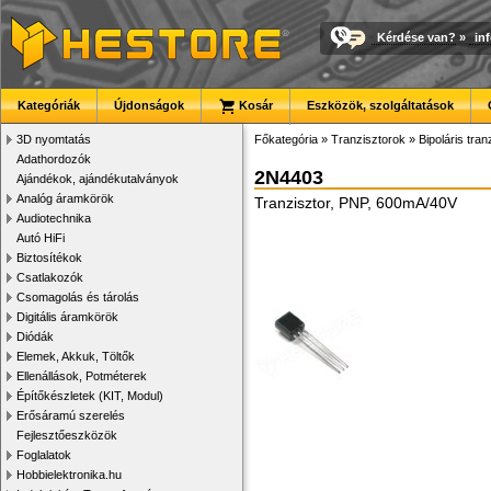
Kérdése van?
»
in
Kategóriák
Újdonságok
Kosár
Eszközök, szolgáltatások
3D nyomtatás
Főkategória
»
Tranzisztorok
»
Bipoláris tran
Adathordozók
2N4403
Ajándékok, ajándékutalványok
Analóg áramkörök
Tranzisztor, PNP, 600mA/40V
Audiotechnika
Autó HiFi
Biztosítékok
Csatlakozók
Csomagolás és tárolás
Digitális áramkörök
Diódák
Elemek, Akkuk, Töltők
Ellenállások, Potméterek
Építőkészletek (KIT, Modul)
Erősáramú szerelés
Fejlesztőeszközök
Foglalatok
Hobbielektronika.hu