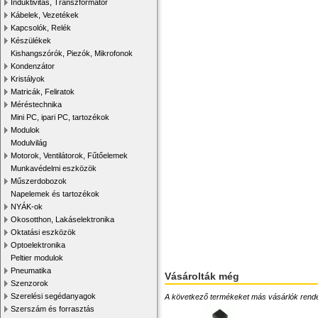
Induktivitás, Transzformátor
Kábelek, Vezetékek
Kapcsolók, Relék
Készülékek
Kishangszórók, Piezók, Mikrofonok
Kondenzátor
Kristályok
Matricák, Feliratok
Méréstechnika
Mini PC, ipari PC, tartozékok
Modulok
Modulvilág
Motorok, Ventilátorok, Fűtőelemek
Munkavédelmi eszközök
Műszerdobozok
Napelemek és tartozékok
NYÁK-ok
Okosotthon, Lakáselektronika
Oktatási eszközök
Optoelektronika
Peltier modulok
Pneumatika
Vásárolták még
Szenzorok
Szerelési segédanyagok
A következő termékeket más vásárlók rendelték
Szerszám és forrasztás