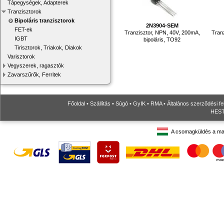
Tápegységek, Adapterek
Tranzisztorok
Bipoláris tranzisztorok
2N3904-SEM
FET-ek
Tranzisztor, NPN, 40V, 200mA,
Tran
IGBT
bipoláris, TO92
Tirisztorok, Triakok, Diakok
Varisztorok
Vegyszerek, ragasztók
Zavarszűrők, Ferritek
Főoldal
•
Szállítás
•
Súgó
•
GyIK
•
RMA
•
Általános szerződési fe
HESTO
A csomagküldés a ma