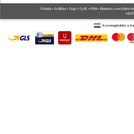
Főoldal
•
Szállítás
•
Súgó
•
GyIK
•
RMA
•
Általános szerződési fe
HESTO
A csomagküldés a ma