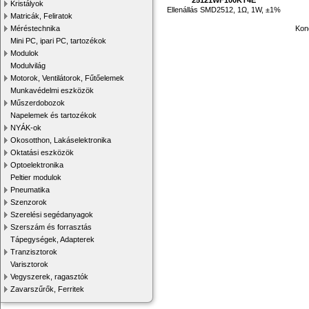
Kristályok
Ellenállás SMD2512, 1Ω, 1W, ±1%
Matricák, Feliratok
Kon
Méréstechnika
Mini PC, ipari PC, tartozékok
Modulok
Modulvilág
Motorok, Ventilátorok, Fűtőelemek
Munkavédelmi eszközök
Műszerdobozok
Napelemek és tartozékok
NYÁK-ok
Okosotthon, Lakáselektronika
Oktatási eszközök
Optoelektronika
Peltier modulok
Pneumatika
Szenzorok
Szerelési segédanyagok
Szerszám és forrasztás
Tápegységek, Adapterek
Tranzisztorok
Varisztorok
Vegyszerek, ragasztók
Zavarszűrők, Ferritek