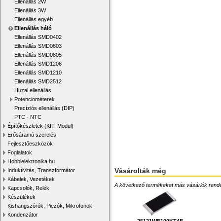
Ellenállás 2W
Ellenállás 3W
Ellenállás egyéb
Ellenállás háló
Ellenállás SMD0402
Ellenállás SMD0603
Ellenállás SMD0805
Ellenállás SMD1206
Ellenállás SMD1210
Ellenállás SMD2512
Huzal ellenállás
Potenciométerek
Precíziós ellenállás (DIP)
PTC - NTC
Építőkészletek (KIT, Modul)
Erősáramú szerelés
Fejlesztőeszközök
Foglalatok
Hobbielektronika.hu
Vásárolták még
Induktivitás, Transzformátor
Kábelek, Vezetékek
A következő termékeket más vásárlók rendelték
Kapcsolók, Relék
Készülékek
Kishangszórók, Piezók, Mikrofonok
Kondenzátor
25121WF100KT4E