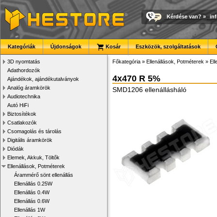
Kérdése van?
»
in
Kategóriák
Újdonságok
Kosár
Eszközök, szolgáltatások
3D nyomtatás
Főkategória
»
Ellenállások, Potméterek
»
Ell
Adathordozók
4x470 R 5%
Ajándékok, ajándékutalványok
Analóg áramkörök
SMD1206 ellenállásháló
Audiotechnika
Autó HiFi
Biztosítékok
Csatlakozók
Csomagolás és tárolás
Digitális áramkörök
Diódák
Elemek, Akkuk, Töltők
Ellenállások, Potméterek
Árammérő sönt ellenállás
Ellenállás 0.25W
Ellenállás 0.4W
Ellenállás 0.6W
Ellenállás 1W