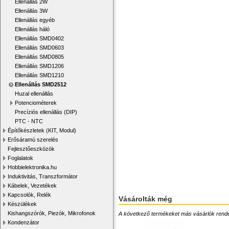
Ellenállás 2W
Ellenállás 3W
Ellenállás egyéb
Ellenállás háló
Ellenállás SMD0402
Ellenállás SMD0603
Ellenállás SMD0805
Ellenállás SMD1206
Ellenállás SMD1210
Ellenállás SMD2512
Huzal ellenállás
Potenciométerek
Precíziós ellenállás (DIP)
PTC - NTC
Építőkészletek (KIT, Modul)
Erősáramú szerelés
Fejlesztőeszközök
Foglalatok
Hobbielektronika.hu
Induktivitás, Transzformátor
Kábelek, Vezetékek
Kapcsolók, Relék
Vásárolták még
Készülékek
Kishangszórók, Piezók, Mikrofonok
A következő termékeket más vásárlók rendelték
Kondenzátor