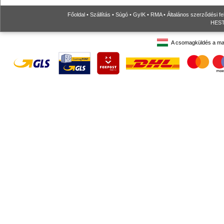
Főoldal
•
Szállítás
•
Súgó
•
GyIK
•
RMA
•
Általános szerződési fe
HESTO
A csomagküldés a ma