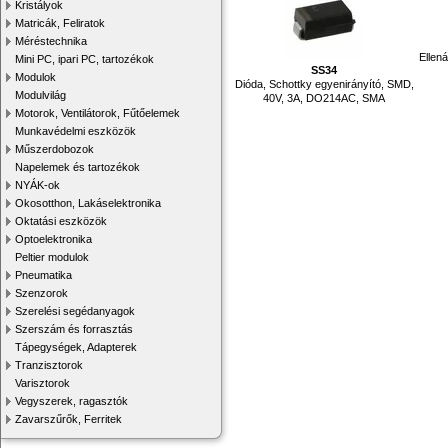
Kristályok
Matricák, Feliratok
Méréstechnika
Ellen
Mini PC, ipari PC, tartozékok
SS34
Modulok
Dióda, Schottky egyenirányító, SMD,
Modulvilág
40V, 3A, DO214AC, SMA
Motorok, Ventilátorok, Fűtőelemek
Munkavédelmi eszközök
Műszerdobozok
Napelemek és tartozékok
NYÁK-ok
Okosotthon, Lakáselektronika
Oktatási eszközök
Optoelektronika
Peltier modulok
Pneumatika
Szenzorok
Szerelési segédanyagok
Szerszám és forrasztás
Tápegységek, Adapterek
Tranzisztorok
Varisztorok
Vegyszerek, ragasztók
Zavarszűrők, Ferritek