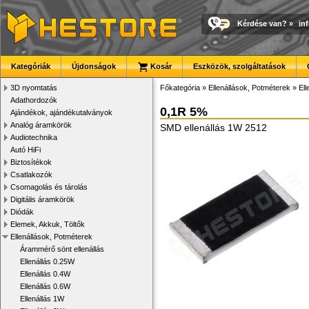
Kérdése van?
»
in
Kategóriák
Újdonságok
Kosár
Eszközök, szolgáltatások
3D nyomtatás
Főkategória
»
Ellenállások, Potméterek
»
El
Adathordozók
0,1R 5%
Ajándékok, ajándékutalványok
Analóg áramkörök
SMD ellenállás 1W 2512
Audiotechnika
Autó HiFi
Biztosítékok
Csatlakozók
Csomagolás és tárolás
Digitális áramkörök
Diódák
Elemek, Akkuk, Töltők
Ellenállások, Potméterek
Árammérő sönt ellenállás
Ellenállás 0.25W
Ellenállás 0.4W
Ellenállás 0.6W
Ellenállás 1W