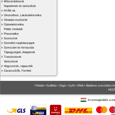
Műszerdobozok
Napelemek és tartozékok
NYÁK-ok
Okosotthon, Lakáselektronika
Oktatási eszközök
Optoelektronika
Peltier modulok
Pneumatika
Szenzorok
Szerelési segédanyagok
Szerszám és forrasztás
Tápegységek, Adapterek
Tranzisztorok
Varisztorok
Vegyszerek, ragasztók
Zavarszűrők, Ferritek
Főoldal
•
Szállítás
•
Súgó
•
GyIK
•
RMA
•
Általános szerződési fe
HESTO
A csomagküldés a ma