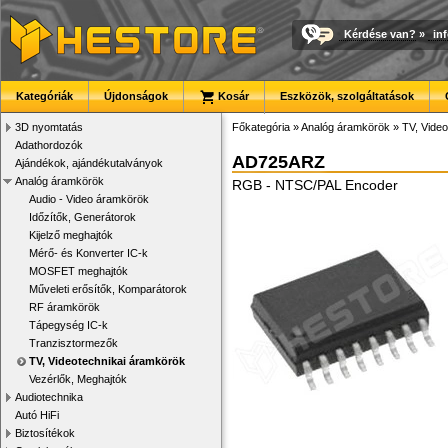
Kérdése van?
»
in
Kategóriák
Újdonságok
Kosár
Eszközök, szolgáltatások
3D nyomtatás
Főkategória
»
Analóg áramkörök
»
TV, Vide
Adathordozók
AD725ARZ
Ajándékok, ajándékutalványok
Analóg áramkörök
RGB - NTSC/PAL Encoder
Audio - Video áramkörök
Időzítők, Generátorok
Kijelző meghajtók
Mérő- és Konverter IC-k
MOSFET meghajtók
Műveleti erősítők, Komparátorok
RF áramkörök
Tápegység IC-k
Tranzisztormezők
TV, Videotechnikai áramkörök
Vezérlők, Meghajtók
Audiotechnika
Autó HiFi
Biztosítékok