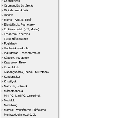
Csatlakozók
Csomagolás és tárolás
Digitális áramkörök
Diódák
Elemek, Akkuk, Töltők
Ellenállások, Potméterek
Építőkészletek (KIT, Modul)
Erősáramú szerelés
Fejlesztőeszközök
Foglalatok
Hobbielektronika.hu
Induktivitás, Transzformátor
Kábelek, Vezetékek
Kapcsolók, Relék
Készülékek
Kishangszórók, Piezók, Mikrofonok
Kondenzátor
Kristályok
Matricák, Feliratok
Méréstechnika
Mini PC, ipari PC, tartozékok
Modulok
Modulvilág
Motorok, Ventilátorok, Fűtőelemek
Munkavédelmi eszközök