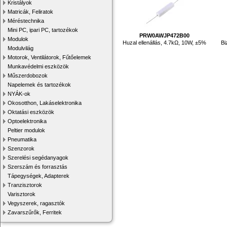
Kristályok
Matricák, Feliratok
Méréstechnika
Mini PC, ipari PC, tartozékok
PRW0AWJP472B00
Modulok
Huzal ellenállás, 4.7kΩ, 10W, ±5%
Bi
Modulvilág
Motorok, Ventilátorok, Fűtőelemek
Munkavédelmi eszközök
Műszerdobozok
Napelemek és tartozékok
NYÁK-ok
Okosotthon, Lakáselektronika
Oktatási eszközök
Optoelektronika
Peltier modulok
Pneumatika
Szenzorok
Szerelési segédanyagok
Szerszám és forrasztás
Tápegységek, Adapterek
Tranzisztorok
Varisztorok
Vegyszerek, ragasztók
Zavarszűrők, Ferritek