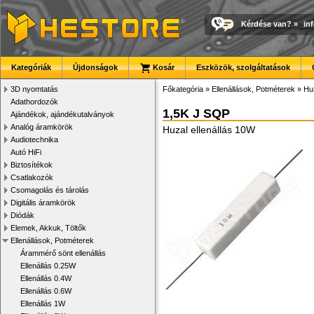
Kérdése van?
»
in
Kategóriák
Újdonságok
Kosár
Eszközök, szolgáltatások
3D nyomtatás
Főkategória
»
Ellenállások, Potméterek
»
Huz
Adathordozók
1,5K J SQP
Ajándékok, ajándékutalványok
Analóg áramkörök
Huzal ellenállás 10W
Audiotechnika
Autó HiFi
Biztosítékok
Csatlakozók
Csomagolás és tárolás
Digitális áramkörök
Diódák
Elemek, Akkuk, Töltők
Ellenállások, Potméterek
Árammérő sönt ellenállás
Ellenállás 0.25W
Ellenállás 0.4W
Ellenállás 0.6W
Ellenállás 1W