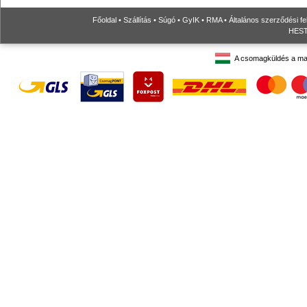
Főoldal
•
Szállítás
•
Súgó
•
GyIK
•
RMA
•
Általános szerződési fe
HESTO
A csomagküldés a ma