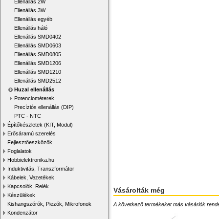
Ellenállás 2W
Ellenállás 3W
Ellenállás egyéb
Ellenállás háló
Ellenállás SMD0402
Ellenállás SMD0603
Ellenállás SMD0805
Ellenállás SMD1206
Ellenállás SMD1210
Ellenállás SMD2512
Huzal ellenállás
Potenciométerek
Precíziós ellenállás (DIP)
PTC - NTC
Építőkészletek (KIT, Modul)
Erősáramú szerelés
Fejlesztőeszközök
Foglalatok
Hobbielektronika.hu
Induktivitás, Transzformátor
Kábelek, Vezetékek
Kapcsolók, Relék
Vásárolták még
Készülékek
Kishangszórók, Piezók, Mikrofonok
A következő termékeket más vásárlók rendelték
Kondenzátor