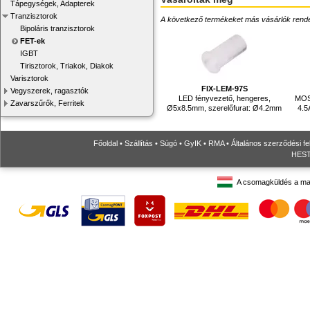
Tápegységek, Adapterek
Tranzisztorok
A következő termékeket más vásárlók rendelték
Bipoláris tranzisztorok
FET-ek
IGBT
Tirisztorok, Triakok, Diakok
Varisztorok
FIX-LEM-97S
Vegyszerek, ragasztók
LED fényvezető, hengeres,
MOSF
Zavarszűrők, Ferritek
Ø5x8.5mm, szerelőfurat: Ø4.2mm
4.5
Főoldal
•
Szállítás
•
Súgó
•
GyIK
•
RMA
•
Általános szerződési fe
HESTO
A csomagküldés a ma