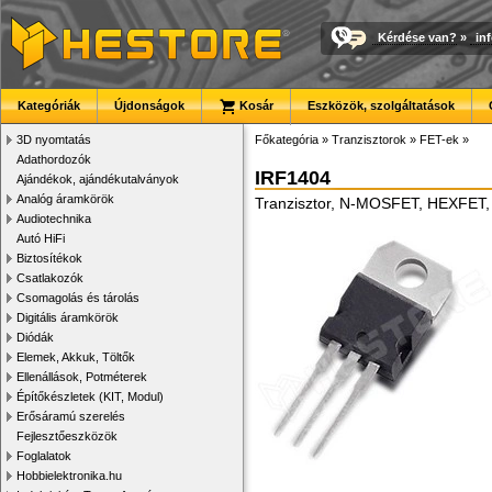
Kérdése van?
»
in
Kategóriák
Újdonságok
Kosár
Eszközök, szolgáltatások
3D nyomtatás
Főkategória
»
Tranzisztorok
»
FET-ek
»
Adathordozók
IRF1404
Ajándékok, ajándékutalványok
Analóg áramkörök
Tranzisztor, N-MOSFET, HEXFET,
Audiotechnika
Autó HiFi
Biztosítékok
Csatlakozók
Csomagolás és tárolás
Digitális áramkörök
Diódák
Elemek, Akkuk, Töltők
Ellenállások, Potméterek
Építőkészletek (KIT, Modul)
Erősáramú szerelés
Fejlesztőeszközök
Foglalatok
Hobbielektronika.hu