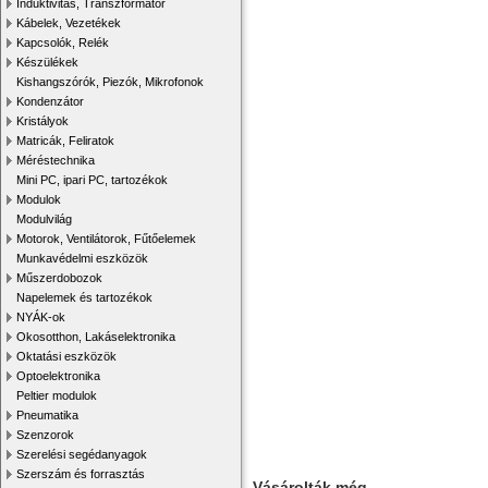
Induktivitás, Transzformátor
Kábelek, Vezetékek
Kapcsolók, Relék
Készülékek
Kishangszórók, Piezók, Mikrofonok
Kondenzátor
Kristályok
Matricák, Feliratok
Méréstechnika
Mini PC, ipari PC, tartozékok
Modulok
Modulvilág
Motorok, Ventilátorok, Fűtőelemek
Munkavédelmi eszközök
Műszerdobozok
Napelemek és tartozékok
NYÁK-ok
Okosotthon, Lakáselektronika
Oktatási eszközök
Optoelektronika
Peltier modulok
Pneumatika
Szenzorok
Szerelési segédanyagok
Szerszám és forrasztás
Vásárolták még