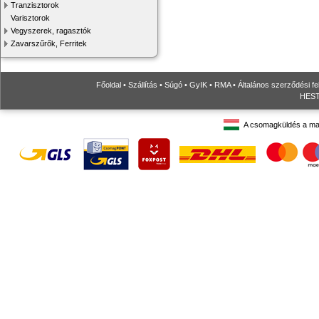
Tranzisztorok
Varisztorok
Vegyszerek, ragasztók
Zavarszűrők, Ferritek
Főoldal
•
Szállítás
•
Súgó
•
GyIK
•
RMA
•
Általános szerződési fe
HESTO
A csomagküldés a ma