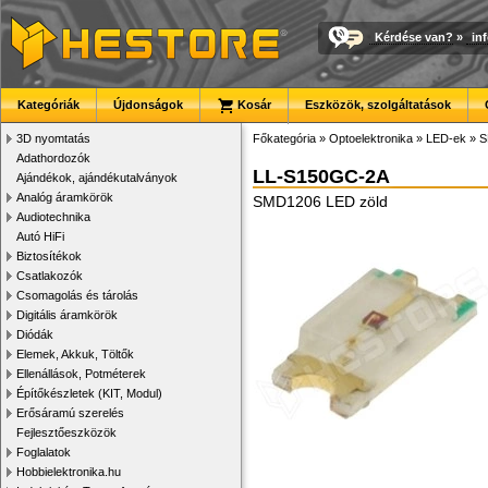
Kérdése van?
»
in
Kategóriák
Újdonságok
Kosár
Eszközök, szolgáltatások
3D nyomtatás
Főkategória
»
Optoelektronika
»
LED-ek
»
S
Adathordozók
LL-S150GC-2A
Ajándékok, ajándékutalványok
Analóg áramkörök
SMD1206 LED zöld
Audiotechnika
Autó HiFi
Biztosítékok
Csatlakozók
Csomagolás és tárolás
Digitális áramkörök
Diódák
Elemek, Akkuk, Töltők
Ellenállások, Potméterek
Építőkészletek (KIT, Modul)
Erősáramú szerelés
Fejlesztőeszközök
Foglalatok
Hobbielektronika.hu