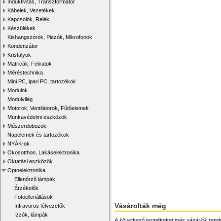
Induktivitás, Transzformátor
Kábelek, Vezetékek
Kapcsolók, Relék
Készülékek
Kishangszórók, Piezók, Mikrofonok
Kondenzátor
Kristályok
Matricák, Feliratok
Méréstechnika
Mini PC, ipari PC, tartozékok
Modulok
Modulvilág
Motorok, Ventilátorok, Fűtőelemek
Munkavédelmi eszközök
Műszerdobozok
Napelemek és tartozékok
NYÁK-ok
Okosotthon, Lakáselektronika
Oktatási eszközök
Optoelektronika
Ellenőrző lámpák
Érzékelők
Fotoellenállások
Vásárolták még
Infravörös félvezetők
Izzók, lámpák
A következő termékeket más vásárlók rendelték