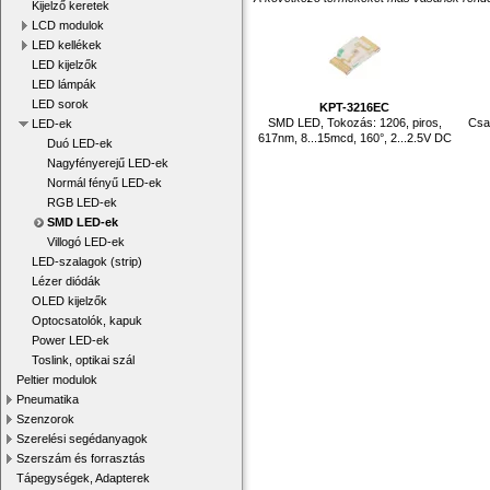
Kijelző keretek
LCD modulok
LED kellékek
LED kijelzők
LED lámpák
LED sorok
KPT-3216EC
SMD LED, Tokozás: 1206, piros,
Csat
LED-ek
617nm, 8...15mcd, 160°, 2...2.5V DC
Duó LED-ek
Nagyfényerejű LED-ek
Normál fényű LED-ek
RGB LED-ek
SMD LED-ek
Villogó LED-ek
LED-szalagok (strip)
Lézer diódák
OLED kijelzők
Optocsatolók, kapuk
Power LED-ek
Toslink, optikai szál
Peltier modulok
Pneumatika
Szenzorok
Szerelési segédanyagok
Szerszám és forrasztás
Tápegységek, Adapterek