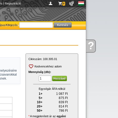
és
|
Regisztráció
0
ípus/Kifejezés:
?
Kérdése
van
Cikkszám:
100.305.01
Kedvencekhez adom
helyezésére
Mennyiség (db):
 csavarokkal
knek.
Egységár ÁFA nélkül
1+
1 087
Ft
5+
875
Ft
10+
839
Ft
20+
814
Ft
50+
786
Ft
*
A megjelenített ár az
egyéni