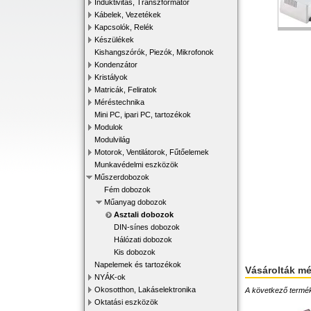
Induktivitás, Transzformátor
Kábelek, Vezetékek
Kapcsolók, Relék
Készülékek
Kishangszórók, Piezók, Mikrofonok
Kondenzátor
Kristályok
Matricák, Feliratok
Méréstechnika
Mini PC, ipari PC, tartozékok
Modulok
Modulvilág
Motorok, Ventilátorok, Fűtőelemek
Munkavédelmi eszközök
Műszerdobozok
Fém dobozok
Műanyag dobozok
Asztali dobozok
DIN-sínes dobozok
Hálózati dobozok
Kis dobozok
Napelemek és tartozékok
Vásárolták m
NYÁK-ok
Okosotthon, Lakáselektronika
A következő terméke
Oktatási eszközök