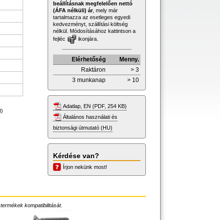
beállításnak megfelelően nettó
(ÁFA nélküli) ár
, mely már
tartalmazza az esetleges egyedi
kedvezményt, szállítási költség
nélkül. Módosításához kattintson a
fejléc
ikonjára.
Elérhetőség
Menny.
Raktáron
> 3
3 munkanap
> 10
Adatlap, EN (PDF, 254 KB)
t)
Általános használati és
biztonsági útmutató (HU)
Kérdése van?
Írjon nekünk most!
 termékek kompatibilitását.