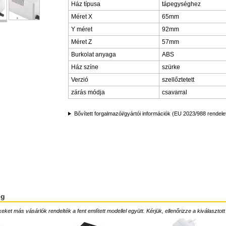
Ház típusa
tápegységhez
Méret X
65mm
Y méret
92mm
Méret Z
57mm
Burkolat anyaga
ABS
Ház színe
szürke
Verzió
szellőztetett
zárás módja
csavarral
Bővített forgalmazói/gyártói információk (EU 2023/988 rendele
ég
ket más vásárlók rendelték a fent említett modellel együtt. Kérjük, ellenőrizze a kiválasztott