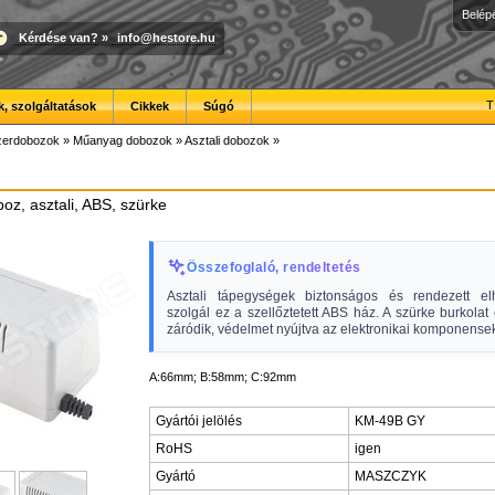
Belép
Kérdése van?
»
info@hestore.hu
T
, szolgáltatások
Cikkek
Súgó
erdobozok
»
Műanyag dobozok
»
Asztali dobozok
»
z, asztali, ABS, szürke
Összefoglaló, rendeltetés
Asztali tápegységek biztonságos és rendezett el
szolgál ez a szellőztetett ABS ház. A szürke burkolat
záródik, védelmet nyújtva az elektronikai komponense
A:66mm; B:58mm; C:92mm
Gyártói jelölés
KM-49B GY
RoHS
igen
Gyártó
MASZCZYK