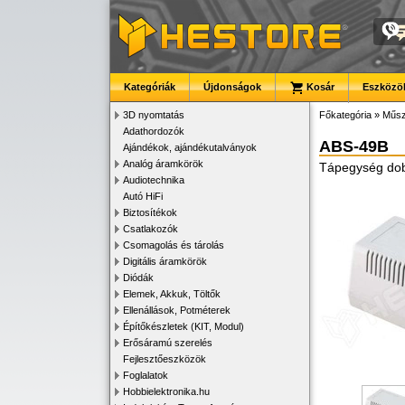
Kategóriák
Újdonságok
Kosár
Eszközök
3D nyomtatás
Főkategória
»
Műsz
Adathordozók
ABS-49B
Ajándékok, ajándékutalványok
Analóg áramkörök
Tápegység dobo
Audiotechnika
Autó HiFi
Biztosítékok
Csatlakozók
Csomagolás és tárolás
Digitális áramkörök
Diódák
Elemek, Akkuk, Töltők
Ellenállások, Potméterek
Építőkészletek (KIT, Modul)
Erősáramú szerelés
Fejlesztőeszközök
Foglalatok
Hobbielektronika.hu