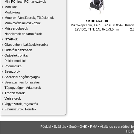
Mini PC, ipari PC, tartozékok
Modulok
Modulvilág
Motorok, Ventilátorok, Fűtőelemek
SKHHAKA010
Munkavédelmi eszközök
Mikrokapcsoló, TACT, SPST, 0.05A /
Konde
Műszerdobozok
12V DC, THT, 1N, 6x6x3.5mm
2.
Napelemek és tartozékok
NYÁK-ok
Okosotthon, Lakáselektronika
Oktatási eszközök
Optoelektronika
Peltier modulok
Pneumatika
Szenzorok
Szerelési segédanyagok
Szerszám és forrasztás
Tápegységek, Adapterek
Tranzisztorok
Varisztorok
Vegyszerek, ragasztók
Zavarszűrők, Ferritek
Főoldal
•
Szállítás
•
Súgó
•
GyIK
•
RMA
•
Általános szerződési fe
HESTO