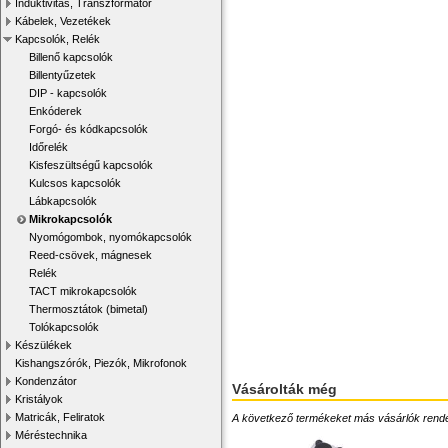
Induktivitás, Transzformátor
Kábelek, Vezetékek
Kapcsolók, Relék
Billenő kapcsolók
Billentyűzetek
DIP - kapcsolók
Enkóderek
Forgó- és kódkapcsolók
Időrelék
Kisfeszültségű kapcsolók
Kulcsos kapcsolók
Lábkapcsolók
Mikrokapcsolók
Nyomógombok, nyomókapcsolók
Reed-csövek, mágnesek
Relék
TACT mikrokapcsolók
Thermosztátok (bimetal)
Tolókapcsolók
Készülékek
Kishangszórók, Piezók, Mikrofonok
Kondenzátor
Vásárolták még
Kristályok
Matricák, Feliratok
A következő termékeket más vásárlók rendelték
Méréstechnika