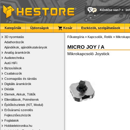
Kérdése van?
»
in
Kategóriák
Újdonságok
Kosár
Eszközök, szolgáltatások
3D nyomtatás
Főkategória
»
Kapcsolók, Relék
»
Mikrokap
Adathordozók
MICRO JOY / A
Ajándékok, ajándékutalványok
Analóg áramkörök
Mikrokapcsoló Joystick
Audiotechnika
Autó HiFi
Biztosítékok
Csatlakozók
Csomagolás és tárolás
Digitális áramkörök
Diódák
Elemek, Akkuk, Töltők
Ellenállások, Potméterek
Építőkészletek (KIT, Modul)
Erősáramú szerelés
Fejlesztőeszközök
Foglalatok
Hobbielektronika.hu