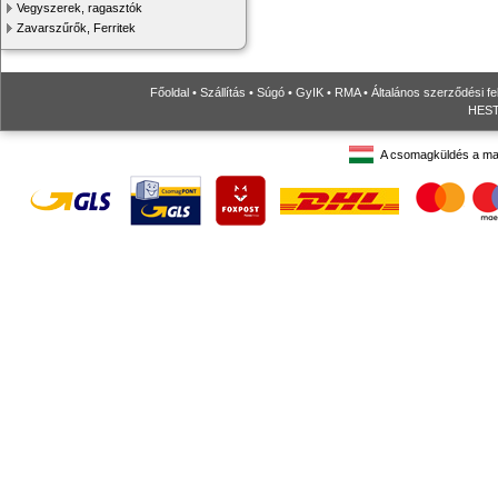
Vegyszerek, ragasztók
Zavarszűrők, Ferritek
Főoldal
•
Szállítás
•
Súgó
•
GyIK
•
RMA
•
Általános szerződési fe
HESTO
A csomagküldés a ma