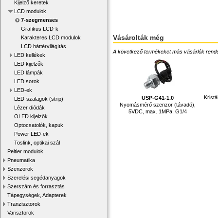
Kijelző keretek
LCD modulok
7-szegmenses
Grafikus LCD-k
Vásárolták még
Karakteres LCD modulok
LCD háttérvilágítás
A következő termékeket más vásárlók rendelték
LED kellékek
LED kijelzők
LED lámpák
LED sorok
LED-ek
Krist
USP-G41-1.0
LED-szalagok (strip)
Nyomásmérő szenzor (távadó),
Lézer diódák
5VDC, max. 1MPa, G1/4
OLED kijelzők
Optocsatolók, kapuk
Power LED-ek
Toslink, optikai szál
Peltier modulok
Pneumatika
Szenzorok
Szerelési segédanyagok
Szerszám és forrasztás
Tápegységek, Adapterek
Tranzisztorok
Varisztorok