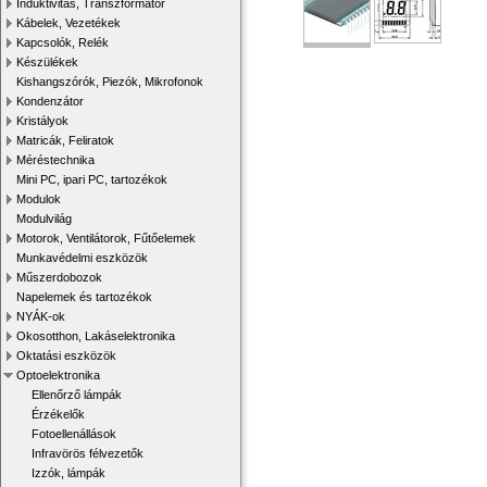
Induktivitás, Transzformátor
Kábelek, Vezetékek
Kapcsolók, Relék
Készülékek
Kishangszórók, Piezók, Mikrofonok
Kondenzátor
Kristályok
Matricák, Feliratok
Méréstechnika
Mini PC, ipari PC, tartozékok
Modulok
Modulvilág
Motorok, Ventilátorok, Fűtőelemek
Munkavédelmi eszközök
Műszerdobozok
Napelemek és tartozékok
NYÁK-ok
Okosotthon, Lakáselektronika
Oktatási eszközök
Optoelektronika
Ellenőrző lámpák
Érzékelők
Fotoellenállások
Infravörös félvezetők
Izzók, lámpák