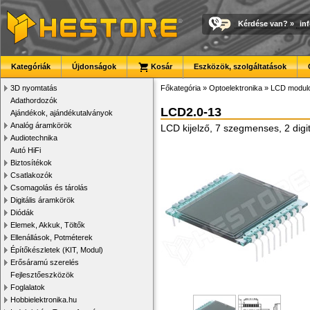
Kérdése van?
»
in
Kategóriák
Újdonságok
Kosár
Eszközök, szolgáltatások
3D nyomtatás
Főkategória
»
Optoelektronika
»
LCD modul
Adathordozók
LCD2.0-13
Ajándékok, ajándékutalványok
Analóg áramkörök
LCD kijelző, 7 szegmenses, 2 dig
Audiotechnika
Autó HiFi
Biztosítékok
Csatlakozók
Csomagolás és tárolás
Digitális áramkörök
Diódák
Elemek, Akkuk, Töltők
Ellenállások, Potméterek
Építőkészletek (KIT, Modul)
Erősáramú szerelés
Fejlesztőeszközök
Foglalatok
Hobbielektronika.hu