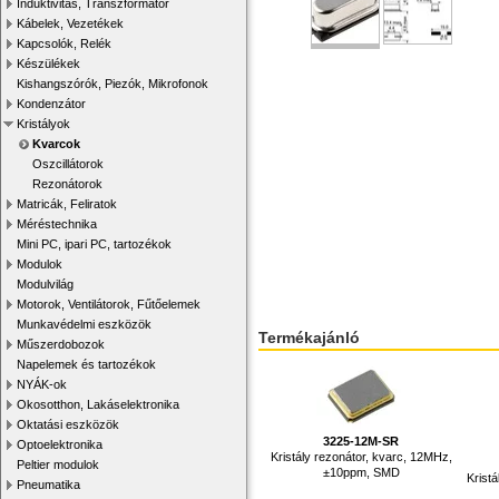
Induktivitás, Transzformátor
Kábelek, Vezetékek
Kapcsolók, Relék
Készülékek
Kishangszórók, Piezók, Mikrofonok
Kondenzátor
Kristályok
Kvarcok
Oszcillátorok
Rezonátorok
Matricák, Feliratok
Méréstechnika
Mini PC, ipari PC, tartozékok
Modulok
Modulvilág
Motorok, Ventilátorok, Fűtőelemek
Munkavédelmi eszközök
Termékajánló
Műszerdobozok
Napelemek és tartozékok
NYÁK-ok
Okosotthon, Lakáselektronika
Oktatási eszközök
3225-12M-SR
Optoelektronika
Kristály rezonátor, kvarc, 12MHz,
Peltier modulok
±10ppm, SMD
Krist
Pneumatika