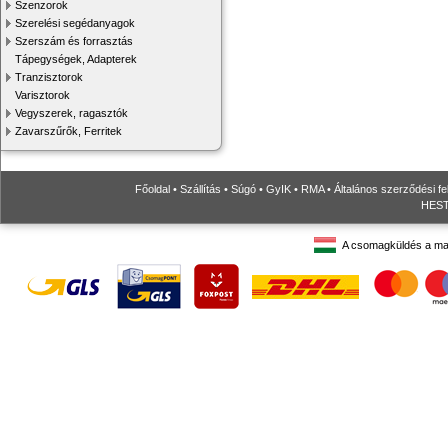
Szenzorok
Szerelési segédanyagok
Szerszám és forrasztás
Tápegységek, Adapterek
Tranzisztorok
Varisztorok
Vegyszerek, ragasztók
Zavarszűrők, Ferritek
Főoldal
•
Szállítás
•
Súgó
•
GyIK
•
RMA
•
Általános szerződési fe
HESTO
A csomagküldés a ma