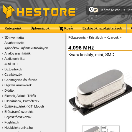
Kérdése van?
»
in
Kategóriák
Újdonságok
Kosár
Eszközök, szolgáltatások
3D nyomtatás
Főkategória
»
Kristályok
»
Kvarcok
»
Adathordozók
4,096 MHz
Ajándékok, ajándékutalványok
Analóg áramkörök
Kvarc kristály, mini, SMD
Audiotechnika
Autó HiFi
Biztosítékok
Csatlakozók
Csomagolás és tárolás
Digitális áramkörök
Diódák
Elemek, Akkuk, Töltők
Ellenállások, Potméterek
Építőkészletek (KIT, Modul)
Erősáramú szerelés
Fejlesztőeszközök
Foglalatok
Hobbielektronika.hu