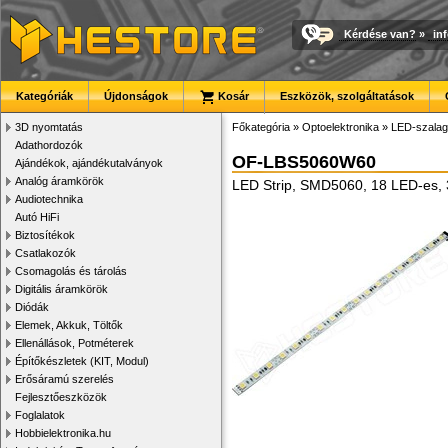
Kérdése van?
»
in
Kategóriák
Újdonságok
Kosár
Eszközök, szolgáltatások
3D nyomtatás
Főkategória
»
Optoelektronika
»
LED-szalago
Adathordozók
OF-LBS5060W60
Ajándékok, ajándékutalványok
Analóg áramkörök
LED Strip, SMD5060, 18 LED-es, 
Audiotechnika
Autó HiFi
Biztosítékok
Csatlakozók
Csomagolás és tárolás
Digitális áramkörök
Diódák
Elemek, Akkuk, Töltők
Ellenállások, Potméterek
Építőkészletek (KIT, Modul)
Erősáramú szerelés
Fejlesztőeszközök
Foglalatok
Hobbielektronika.hu