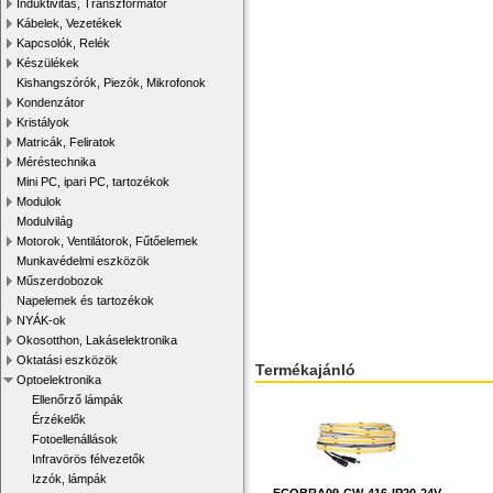
Induktivitás, Transzformátor
Kábelek, Vezetékek
Kapcsolók, Relék
Készülékek
Kishangszórók, Piezók, Mikrofonok
Kondenzátor
Kristályok
Matricák, Feliratok
Méréstechnika
Mini PC, ipari PC, tartozékok
Modulok
Modulvilág
Motorok, Ventilátorok, Fűtőelemek
Munkavédelmi eszközök
Műszerdobozok
Napelemek és tartozékok
NYÁK-ok
Okosotthon, Lakáselektronika
Oktatási eszközök
Termékajánló
Optoelektronika
Ellenőrző lámpák
Érzékelők
Fotoellenállások
Infravörös félvezetők
Izzók, lámpák
FCOBRA09-CW-416-IP20-24V