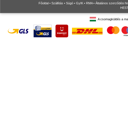
Főoldal
•
Szállítás
•
Súgó
•
GyIK
•
RMA
•
Általános szerződési fe
HESTO
A csomagküldés a ma