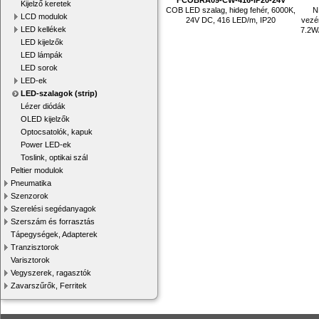
Kijelző keretek
COB LED szalag, hideg fehér, 6000K,
N
LCD modulok
24V DC, 416 LED/m, IP20
vezé
LED kellékek
7.2W
LED kijelzők
LED lámpák
LED sorok
LED-ek
LED-szalagok (strip)
Lézer diódák
OLED kijelzők
Optocsatolók, kapuk
Power LED-ek
Toslink, optikai szál
Peltier modulok
Pneumatika
Szenzorok
Szerelési segédanyagok
Szerszám és forrasztás
Tápegységek, Adapterek
Tranzisztorok
Varisztorok
Vegyszerek, ragasztók
Zavarszűrők, Ferritek