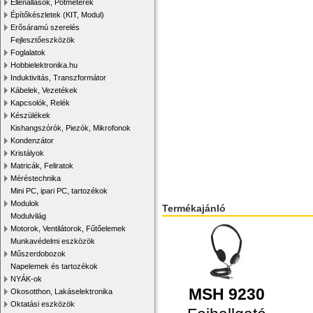
Ellenállások, Potméterek
Építőkészletek (KIT, Modul)
Erősáramú szerelés
Fejlesztőeszközök
Foglalatok
Hobbielektronika.hu
Induktivitás, Transzformátor
Kábelek, Vezetékek
Kapcsolók, Relék
Készülékek
Kishangszórók, Piezók, Mikrofonok
Kondenzátor
Kristályok
Matricák, Feliratok
Méréstechnika
Mini PC, ipari PC, tartozékok
Modulok
Termékajánló
Modulvilág
Motorok, Ventilátorok, Fűtőelemek
Munkavédelmi eszközök
Műszerdobozok
Napelemek és tartozékok
NYÁK-ok
MSH 9230
Okosotthon, Lakáselektronika
Oktatási eszközök