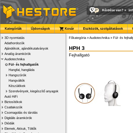
Kérdése van?
»
in
Kategóriák
Újdonságok
Kosár
Eszközök, szolgáltatások
3D nyomtatás
Főkategória
»
Audiotechnika
»
Fül- és fejhal
Adathordozók
HPH 3
Ajándékok, ajándékutalványok
Analóg áramkörök
Fejhallgató
Audiotechnika
Fül- és fejhallgatók
Hangfal, hangláda
Hangszórók
Hangváltók
Készülékek
Szerelvények, kiegészítő anyagok
Autó HiFi
Biztosítékok
Csatlakozók
Csomagolás és tárolás
Digitális áramkörök
Diódák
Elemek, Akkuk, Töltők