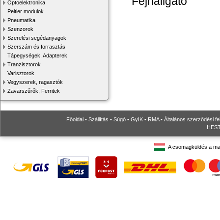
Fejhallgató
Optoelektronika
Peltier modulok
Pneumatika
Szenzorok
Szerelési segédanyagok
Szerszám és forrasztás
Tápegységek, Adapterek
Tranzisztorok
Varisztorok
Vegyszerek, ragasztók
Zavarszűrők, Ferritek
Főoldal
•
Szállítás
•
Súgó
•
GyIK
•
RMA
•
Általános szerződési fe
HESTO
A csomagküldés a ma