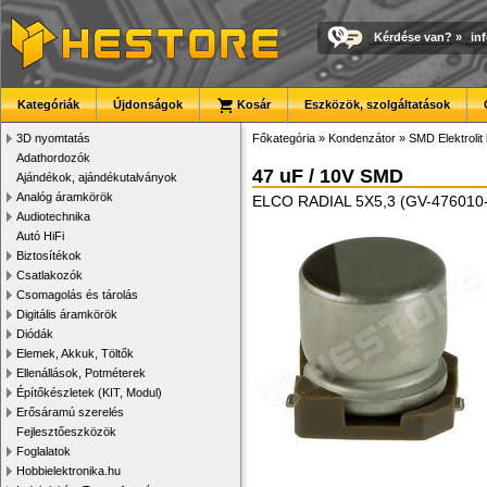
Kérdése van?
»
in
Kategóriák
Újdonságok
Kosár
Eszközök, szolgáltatások
3D nyomtatás
Főkategória
»
Kondenzátor
»
SMD Elektrolit
Adathordozók
47 uF / 10V SMD
Ajándékok, ajándékutalványok
Analóg áramkörök
ELCO RADIAL 5X5,3 (GV-476010
Audiotechnika
Autó HiFi
Biztosítékok
Csatlakozók
Csomagolás és tárolás
Digitális áramkörök
Diódák
Elemek, Akkuk, Töltők
Ellenállások, Potméterek
Építőkészletek (KIT, Modul)
Erősáramú szerelés
Fejlesztőeszközök
Foglalatok
Hobbielektronika.hu