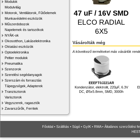
Modulok
Modulvilág
47 uF / 16V SMD
Motorok, Ventilátorok, Fűtőelemek
Munkavédelmi eszközök
ELCO RADIAL
Műszerdobozok
6X5
Napelemek és tartozékok
NYÁK-ok
Okosotthon, Lakáselektronika
Vásárolták még
Oktatási eszközök
A következő termékeket más vásárlók rendelték
Optoelektronika
Peltier modulok
Pneumatika
Szenzorok
Szerelési segédanyagok
Szerszám és forrasztás
EEEFT0J221AR
Tápegységek, Adapterek
Kondenzátor, elektrolit, 220µF, 6.3V
E
DC, Ø5x5.8mm, SMD, 3000h
Tranzisztorok
Varisztorok
Vegyszerek, ragasztók
Zavarszűrők, Ferritek
Főoldal
•
Szállítás
•
Súgó
•
GyIK
•
RMA
•
Általános szerződési fe
HESTO