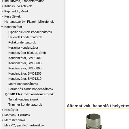
Induktivitás, Transzformátor
Kábelek, Vezetékek
Kapcsolók, Relék
Készülékek
Kishangszórók, Piezók, Mikrofonok
Kondenzátor
Bipolár elektrolit kondenzátorok
Elektrolit kondenzátorok
Fóliakondenzátorok
Kerámia kondenzátor
Kondenzátor hálózat, tömb
Kondenzátor, SMD0402
Kondenzátor, SMD0603
Kondenzátor, SMD0805
Kondenzátor, SMD1206
Kondenzátor, SMD1210
Motor kondenzátorok
Polimer és hibrid kondenzátorok
SMD Elektrolit kondenzátorok
Tantal kondenzátorok
Trimmer kondenzátorok
Alternatívák, hasonló / helyett
Kristályok
Matricák, Feliratok
Méréstechnika
Mini PC, ipari PC, tartozékok