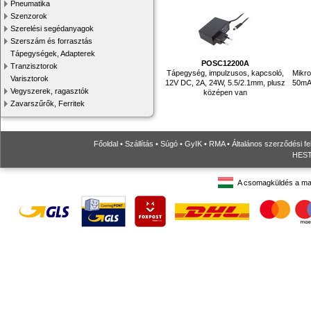
Pneumatika
Szenzorok
Szerelési segédanyagok
Szerszám és forrasztás
Tápegységek, Adapterek
POSC12200A
Tranzisztorok
Tápegység, impulzusos, kapcsoló,
Mikr
Varisztorok
12V DC, 2A, 24W, 5.5/2.1mm, plusz
50mA
Vegyszerek, ragasztók
középen van
Zavarszűrők, Ferritek
Főoldal
•
Szállítás
•
Súgó
•
GyIK
•
RMA
•
Általános szerződési fe
HESTO
A csomagküldés a ma