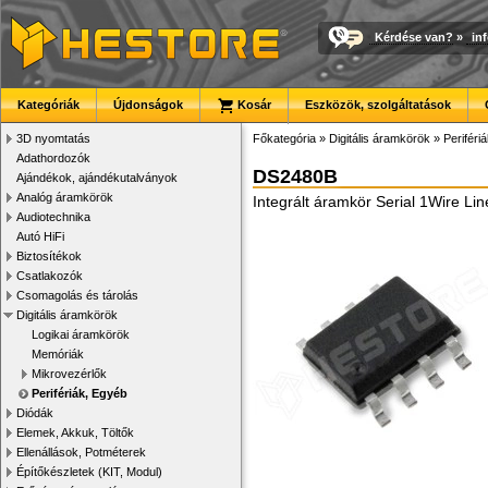
Kérdése van?
»
in
Kategóriák
Újdonságok
Kosár
Eszközök, szolgáltatások
3D nyomtatás
Főkategória
»
Digitális áramkörök
»
Periféri
Adathordozók
DS2480B
Ajándékok, ajándékutalványok
Analóg áramkörök
Integrált áramkör Serial 1Wire Lin
Audiotechnika
Autó HiFi
Biztosítékok
Csatlakozók
Csomagolás és tárolás
Digitális áramkörök
Logikai áramkörök
Memóriák
Mikrovezérlők
Perifériák, Egyéb
Diódák
Elemek, Akkuk, Töltők
Ellenállások, Potméterek
Építőkészletek (KIT, Modul)