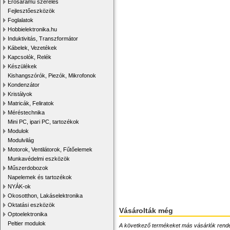
Erősáramú szerelés
Fejlesztőeszközök
Foglalatok
Hobbielektronika.hu
Induktivitás, Transzformátor
Kábelek, Vezetékek
Kapcsolók, Relék
Készülékek
Kishangszórók, Piezók, Mikrofonok
Kondenzátor
Kristályok
Matricák, Feliratok
Méréstechnika
Mini PC, ipari PC, tartozékok
Modulok
Modulvilág
Motorok, Ventilátorok, Fűtőelemek
Munkavédelmi eszközök
Műszerdobozok
Napelemek és tartozékok
NYÁK-ok
Okosotthon, Lakáselektronika
Oktatási eszközök
Vásárolták még
Optoelektronika
Peltier modulok
A következő termékeket más vásárlók rendelték