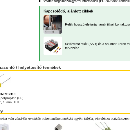
Bővített forgalmazói/gyártói információk (EU 2023/988 rendele
Kapcsolódó, ajánlott cikkek
Relék hosszú élettartamának titkai, kontaktu
Szilárdtest relék (SSR) és a snubber-körök f
tervezése
hasonló / helyettesítő termékek
0NR15/310
polipropilén (PP),
AC, 15mm, THT
ég
ket más vásárlók rendelték a fent említett modellel együtt. Kérjük, ellenőrizze a kiválasztott