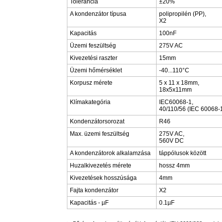
Tolerancia
±20%
A kondenzátor típusa
polipropilén (PP),
X2
Kapacitás
100nF
Üzemi feszültség
275V AC
Kivezetési raszter
15mm
Üzemi hőmérséklet
-40...110°C
Korpusz mérete
5 x 11 x 18mm,
18x5x11mm
Klímakategória
IEC60068-1,
40/110/56 (IEC 60068-
Kondenzátorsorozat
R46
Max. üzemi feszültség
275V AC,
560V DC
A kondenzátorok alkalamzása
táppólusok között
Huzalkivezetés mérete
hossz 4mm
Kivezetések hosszúsága
4mm
Fajta kondenzátor
X2
Kapacitás - µF
0.1µF