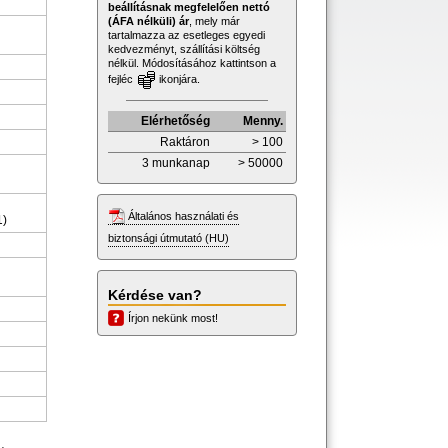
beállításnak megfelelően nettó
(ÁFA nélküli) ár
, mely már
tartalmazza az esetleges egyedi
kedvezményt, szállítási költség
nélkül. Módosításához kattintson a
fejléc
ikonjára.
Elérhetőség
Menny.
Raktáron
> 100
3 munkanap
> 50000
Általános használati és
1)
biztonsági útmutató (HU)
Kérdése van?
Írjon nekünk most!