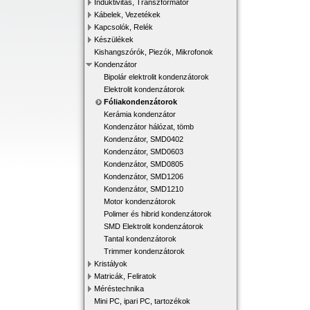
Induktivitás, Transzformátor
Kábelek, Vezetékek
Kapcsolók, Relék
Készülékek
Kishangszórók, Piezók, Mikrofonok
Kondenzátor
Bipolár elektrolit kondenzátorok
Elektrolit kondenzátorok
Fóliakondenzátorok
Kerámia kondenzátor
Kondenzátor hálózat, tömb
Kondenzátor, SMD0402
Kondenzátor, SMD0603
Kondenzátor, SMD0805
Kondenzátor, SMD1206
Kondenzátor, SMD1210
Motor kondenzátorok
Polimer és hibrid kondenzátorok
SMD Elektrolit kondenzátorok
Tantal kondenzátorok
Trimmer kondenzátorok
Kristályok
Matricák, Feliratok
Méréstechnika
Mini PC, ipari PC, tartozékok