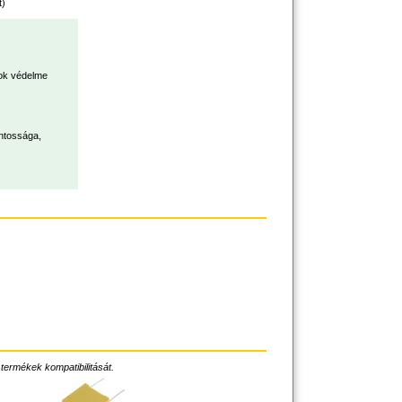
t)
sok védelme
ontossága,
 termékek kompatibilitását.