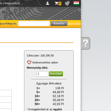
és
|
Regisztráció
0
ípus/Kifejezés:
?
Kérdése
van
Cikkszám:
100.295.56
Kedvencekhez adom
Mennyiség (db):
Egységár ÁFA nélkül
1+
136
Ft
5+
84,88
Ft
10+
62,18
Ft
20+
50,48
Ft
50+
42,83
Ft
*
A megjelenített ár az
egyéni