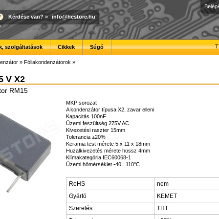
Belép
Kérdése van?
»
info@hestore.hu
T
, szolgáltatások
Cikkek
Súgó
enzátor
»
Fóliakondenzátorok
»
5 V X2
tor RM15
MKP sorozat
A kondenzátor típusa X2, zavar elleni
Kapacitás 100nF
Üzemi feszültség 275V AC
Kivezetési raszter 15mm
Tolerancia ±20%
Keramia test mérete 5 x 11 x 18mm
Huzalkivezetés mérete hossz 4mm
Klímakategória IEC60068-1
Üzemi hőmérséklet -40...110°C
RoHS
nem
Gyártó
KEMET
Szerelés
THT