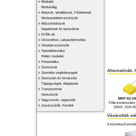
Modulok
Modulvilág
Motorok, Ventilátorok, Fűtőelemek
Munkavédelmi eszközök
Műszerdobozok
Napelemek és tartozékok
NYÁK-ok
Okosotthon, Lakáselektronika
Oktatási eszközök
Optoelektronika
Peltier modulok
Pneumatika
Szenzorok
Alternatívák, 
Szerelési segédanyagok
Szerszám és forrasztás
Tápegységek, Adapterek
Tranzisztorok
Varisztorok
MKP-X2-10
Vegyszerek, ragasztók
Fólia kondenzátor, 
Zavarszűrők, Ferritek
100nF, 310V 
Vásárolták m
A következő terméke