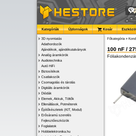
Kategóriák
Újdonságok
Kosár
Eszközök
3D nyomtatás
Főkategória
»
Kond
Adathordozók
100 nF / 27
Ajándékok, ajándékutalványok
Analóg áramkörök
Fóliakondenzá
Audiotechnika
Autó HiFi
Biztosítékok
Csatlakozók
Csomagolás és tárolás
Digitális áramkörök
Diódák
Elemek, Akkuk, Töltők
Ellenállások, Potméterek
Építőkészletek (KIT, Modul)
Erősáramú szerelés
Fejlesztőeszközök
Foglalatok
Hobbielektronika.hu