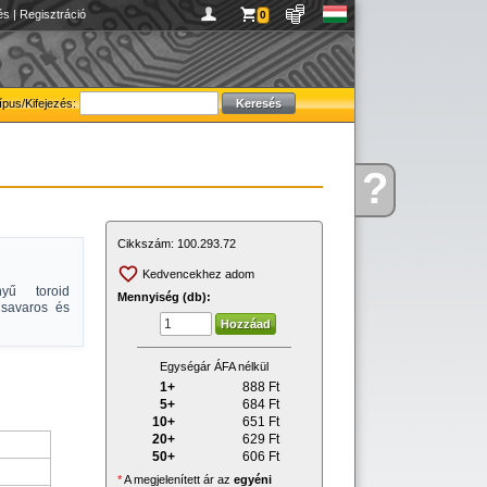
és
|
Regisztráció
0
ípus/Kifejezés:
?
Kérdése
van
Cikkszám:
100.293.72
Kedvencekhez adom
yű toroid
Mennyiség (db):
Csavaros és
Egységár ÁFA nélkül
1+
888
Ft
5+
684
Ft
10+
651
Ft
20+
629
Ft
50+
606
Ft
*
A megjelenített ár az
egyéni