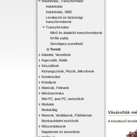
Induktivitás, Transzformátor
Induktivitás
Induktivitás, SMD
Leválasztó és biztonsági
transzformátorok
Transzformátor
Mérő és átalakító transzformátorok
NYÁK trafók
Sínre/lapra szerelhető
Toroid
Kábelek, Vezetékek
Kapcsolók, Relék
Készülékek
Kishangszórók, Piezók, Mikrofonok
Kondenzátor
Kristályok
Matricák, Feliratok
Méréstechnika
Mini PC, ipari PC, tartozékok
Modulok
Modulvilág
Vásárolták m
Motorok, Ventilátorok, Fűtőelemek
Munkavédelmi eszközök
A következő terméke
Műszerdobozok
Napelemek és tartozékok