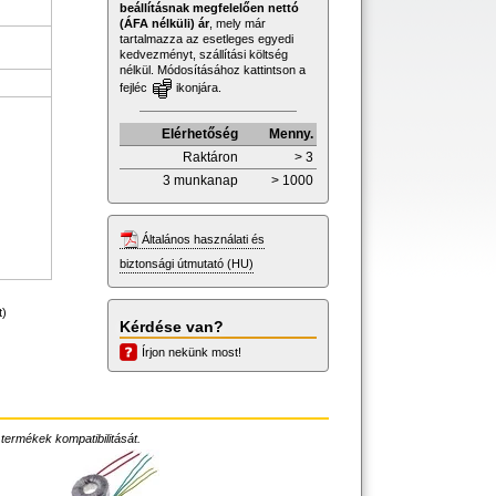
beállításnak megfelelően nettó
(ÁFA nélküli) ár
, mely már
tartalmazza az esetleges egyedi
kedvezményt, szállítási költség
nélkül. Módosításához kattintson a
fejléc
ikonjára.
Elérhetőség
Menny.
Raktáron
> 3
3 munkanap
> 1000
Általános használati és
biztonsági útmutató (HU)
t)
Kérdése van?
Írjon nekünk most!
 termékek kompatibilitását.