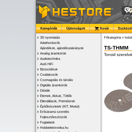
Kategóriák
Újdonságok
Kosár
Eszközök
3D nyomtatás
Főkategória
»
Induk
Adathordozók
TS-THMM
Ajándékok, ajándékutalványok
Analóg áramkörök
Toroid szerelv
Audiotechnika
Autó HiFi
Biztosítékok
Csatlakozók
Csomagolás és tárolás
Digitális áramkörök
Diódák
Elemek, Akkuk, Töltők
Ellenállások, Potméterek
Építőkészletek (KIT, Modul)
Erősáramú szerelés
Fejlesztőeszközök
Foglalatok
Hobbielektronika.hu