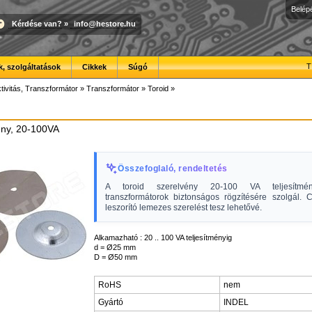
Belép
Kérdése van?
»
info@hestore.hu
T
, szolgáltatások
Cikkek
Súgó
tivitás, Transzformátor
»
Transzformátor
»
Toroid
»
ény, 20-100VA
Összefoglaló, rendeltetés
A toroid szerelvény 20-100 VA teljesítmén
transzformátorok biztonságos rögzítésére szolgál. 
leszorító lemezes szerelést tesz lehetővé.
Alkamazható : 20 .. 100 VA teljesítményig
d = Ø25 mm
D = Ø50 mm
RoHS
nem
Gyártó
INDEL