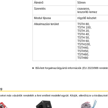
Átmérő
50mm
Szerelés
csavaros,
leszorító lemez
Modul típusa
rögzítő készlet
Alkalmazási terület
TSTH 80,
TSTH 100,
TSTH 20,
TSTH 40,
TSTH 50,
TSTH 60,
TSTH100,
TSTH40,
TSTH50,
TSTH60,
TSTH80
Bővített forgalmazói/gyártói információk (EU 2023/988 rendele
ég
ket más vásárlók rendelték a fent említett modellel együtt. Kérjük, ellenőrizze a kiválasztott