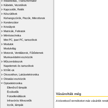
Induktivitás, Transzformátor
Kábelek, Vezetékek
Kapcsolók, Relék
Készülékek
Kishangszórók, Piezók, Mikrofonok
Kondenzátor
Kristályok
Matricák, Feliratok
Méréstechnika
Mini PC, ipari PC, tartozékok
Modulok
Modulvilág
Motorok, Ventilátorok, Fűtőelemek
Munkavédelmi eszközök
Műszerdobozok
Napelemek és tartozékok
NYÁK-ok
Okosotthon, Lakáselektronika
Oktatási eszközök
Optoelektronika
Ellenőrző lámpák
Érzékelők
Vásárolták még
Fotoellenállások
Infravörös félvezetők
A következő termékeket más vásárlók rendelték
Izzók, lámpák