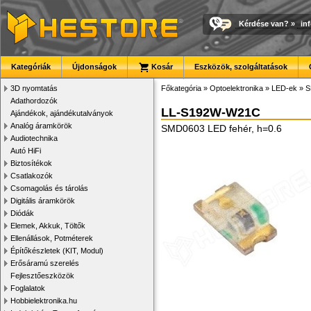
Kérdése van?
»
in
Kategóriák
Újdonságok
Kosár
Eszközök, szolgáltatások
3D nyomtatás
Főkategória
»
Optoelektronika
»
LED-ek
»
S
Adathordozók
LL-S192W-W21C
Ajándékok, ajándékutalványok
Analóg áramkörök
SMD0603 LED fehér, h=0.6
Audiotechnika
Autó HiFi
Biztosítékok
Csatlakozók
Csomagolás és tárolás
Digitális áramkörök
Diódák
Elemek, Akkuk, Töltők
Ellenállások, Potméterek
Építőkészletek (KIT, Modul)
Erősáramú szerelés
Fejlesztőeszközök
Foglalatok
Hobbielektronika.hu