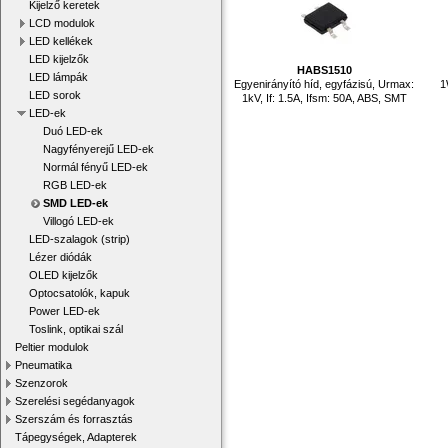
Kijelző keretek
LCD modulok
LED kellékek
LED kijelzők
HABS1510
LED lámpák
Egyenirányító híd, egyfázisú, Urmax:
1
LED sorok
1kV, If: 1.5A, Ifsm: 50A, ABS, SMT
LED-ek
Duó LED-ek
Nagyfényerejű LED-ek
Normál fényű LED-ek
RGB LED-ek
SMD LED-ek
Villogó LED-ek
LED-szalagok (strip)
Lézer diódák
OLED kijelzők
Optocsatolók, kapuk
Power LED-ek
Toslink, optikai szál
Peltier modulok
Pneumatika
Szenzorok
Szerelési segédanyagok
Szerszám és forrasztás
Tápegységek, Adapterek