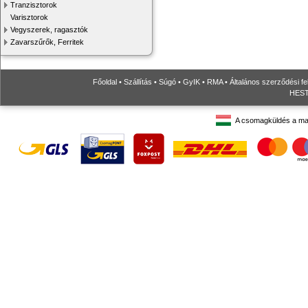
Tranzisztorok
Varisztorok
Vegyszerek, ragasztók
Zavarszűrők, Ferritek
Főoldal
•
Szállítás
•
Súgó
•
GyIK
•
RMA
•
Általános szerződési fe
HESTO
A csomagküldés a ma