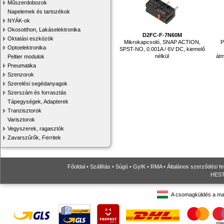
Műszerdobozok
Napelemek és tartozékok
NYÁK-ok
Okosotthon, Lakáselektronika
D2FC-F-7N60M
Oktatási eszközök
Mikrokapcsoló, SNAP ACTION,
P
Optoelektronika
SPST-NO, 0.001A / 6V DC, kiemelő
nélkül
át
Peltier modulok
Pneumatika
Szenzorok
Szerelési segédanyagok
Szerszám és forrasztás
Tápegységek, Adapterek
Tranzisztorok
Varisztorok
Vegyszerek, ragasztók
Zavarszűrők, Ferritek
Főoldal
•
Szállítás
•
Súgó
•
GyIK
•
RMA
•
Általános szerződési fe
HESTO
A csomagküldés a ma