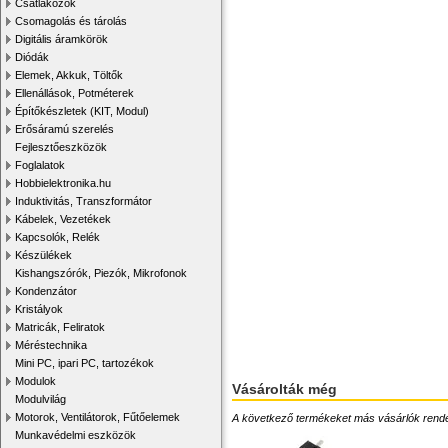
Csatlakozók
Csomagolás és tárolás
Digitális áramkörök
Diódák
Elemek, Akkuk, Töltők
Ellenállások, Potméterek
Építőkészletek (KIT, Modul)
Erősáramú szerelés
Fejlesztőeszközök
Foglalatok
Hobbielektronika.hu
Induktivitás, Transzformátor
Kábelek, Vezetékek
Kapcsolók, Relék
Készülékek
Kishangszórók, Piezók, Mikrofonok
Kondenzátor
Kristályok
Matricák, Feliratok
Méréstechnika
Mini PC, ipari PC, tartozékok
Modulok
Vásárolták még
Modulvilág
Motorok, Ventilátorok, Fűtőelemek
A következő termékeket más vásárlók rendelték
Munkavédelmi eszközök