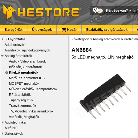
Kérdése van?
»
in
Kategóriák
Újdonságok
Kosár
Eszközök, szolgáltatások
3D nyomtatás
Főkategória
»
Analóg áramkörök
»
Kijelző m
Adathordozók
AN6884
Ajándékok, ajándékutalványok
Analóg áramkörök
5x LED meghajtó, LIN meghajtó
Audio - Video áramkörök
Időzítők, Generátorok
Kijelző meghajtók
Mérő- és Konverter IC-k
MOSFET meghajtók
Műveleti erősítők, Komparátorok
RF áramkörök
Tápegység IC-k
Tranzisztormezők
TV, Videotechnikai áramkörök
Vezérlők, Meghajtók
Audiotechnika
Autó HiFi
Biztosítékok