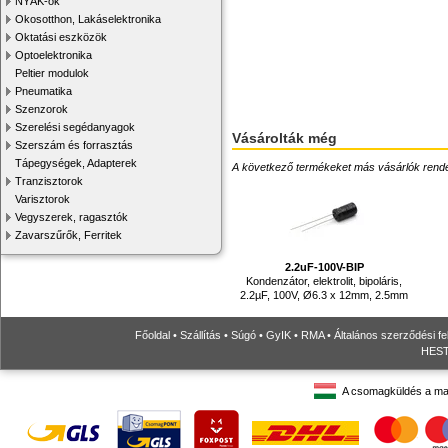
NYÁK-ok
Okosotthon, Lakáselektronika
Oktatási eszközök
Optoelektronika
Peltier modulok
Pneumatika
Szenzorok
Szerelési segédanyagok
Vásárolták még
Szerszám és forrasztás
Tápegységek, Adapterek
A következő termékeket más vásárlók rendelték
Tranzisztorok
Varisztorok
Vegyszerek, ragasztók
Zavarszűrők, Ferritek
2.2uF-100V-BIP
Kondenzátor, elektrolit, bipoláris,
2.2µF, 100V, Ø6.3 x 12mm, 2.5mm
Főoldal
•
Szállítás
•
Súgó
•
GyIK
•
RMA
•
Általános szerződési fe
HESTO
A csomagküldés a ma