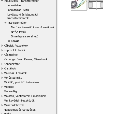
Induktivitás, Transzformátor
Induktivitás
Induktivitás, SMD
Leválasztó és biztonsági
transzformátorok
Transzformátor
Mérő és átalakító transzformátorok
NYÁK trafók
Sínre/lapra szerelhető
Toroid
Kábelek, Vezetékek
Kapcsolók, Relék
Készülékek
Kishangszórók, Piezók, Mikrofonok
Kondenzátor
Kristályok
Matricák, Feliratok
Méréstechnika
Mini PC, ipari PC, tartozékok
Modulok
Modulvilág
Motorok, Ventilátorok, Fűtőelemek
Munkavédelmi eszközök
Műszerdobozok
Napelemek és tartozékok