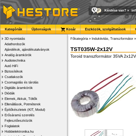
Kérdése van?
»
in
Kategóriák
Újdonságok
Kosár
Eszközök, szolgáltatások
3D nyomtatás
Főkategória
»
Induktivitás, Transzformátor
Adathordozók
TST035W-2x12V
Ajándékok, ajándékutalványok
Analóg áramkörök
Toroid transzformátor 35VA 2x12
Audiotechnika
Autó HiFi
Biztosítékok
Csatlakozók
Csomagolás és tárolás
Digitális áramkörök
Diódák
Elemek, Akkuk, Töltők
Ellenállások, Potméterek
Építőkészletek (KIT, Modul)
Erősáramú szerelés
Fejlesztőeszközök
Foglalatok
Hobbielektronika.hu