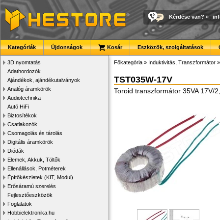
Kérdése van?
»
in
Kategóriák
Újdonságok
Kosár
Eszközök, szolgáltatások
3D nyomtatás
Főkategória
»
Induktivitás, Transzformátor
Adathordozók
TST035W-17V
Ajándékok, ajándékutalványok
Analóg áramkörök
Toroid transzformátor 35VA 17V/2
Audiotechnika
Autó HiFi
Biztosítékok
Csatlakozók
Csomagolás és tárolás
Digitális áramkörök
Diódák
Elemek, Akkuk, Töltők
Ellenállások, Potméterek
Építőkészletek (KIT, Modul)
Erősáramú szerelés
Fejlesztőeszközök
Foglalatok
Hobbielektronika.hu