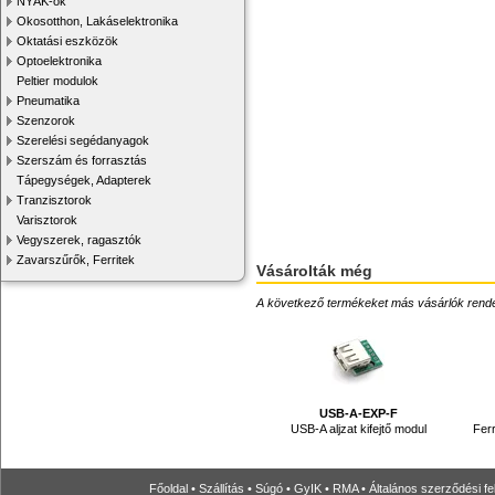
NYÁK-ok
Okosotthon, Lakáselektronika
Oktatási eszközök
Optoelektronika
Peltier modulok
Pneumatika
Szenzorok
Szerelési segédanyagok
Szerszám és forrasztás
Tápegységek, Adapterek
Tranzisztorok
Varisztorok
Vegyszerek, ragasztók
Zavarszűrők, Ferritek
Vásárolták még
A következő termékeket más vásárlók rendelték
USB-A-EXP-F
USB-A aljzat kifejtő modul
Fer
Főoldal
•
Szállítás
•
Súgó
•
GyIK
•
RMA
•
Általános szerződési fe