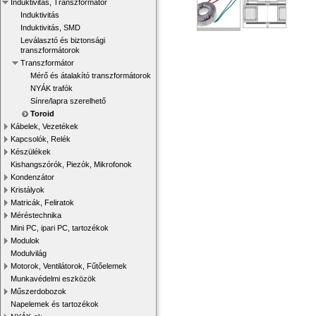
Induktivitás, Transzformátor
Induktivitás
Induktivitás, SMD
Leválasztó és biztonsági
transzformátorok
Transzformátor
Mérő és átalakító transzformátorok
NYÁK trafók
Sínre/lapra szerelhető
Toroid
Kábelek, Vezetékek
Kapcsolók, Relék
Készülékek
Kishangszórók, Piezók, Mikrofonok
Kondenzátor
Kristályok
Matricák, Feliratok
Méréstechnika
Mini PC, ipari PC, tartozékok
Modulok
Modulvilág
Motorok, Ventilátorok, Fűtőelemek
Munkavédelmi eszközök
Műszerdobozok
Napelemek és tartozékok