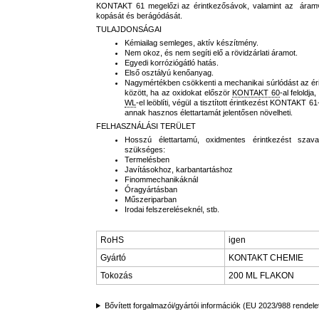
KONTAKT 61 megelőzi az érintkezősávok, valamint az áramv
kopását és berágódását.
TULAJDONSÁGAI
Kémiailag semleges, aktív készítmény.
Nem okoz, és nem segíti elő a rövidzárlati áramot.
Egyedi korróziógátló hatás.
Első osztályú kenőanyag.
Nagymértékben csökkenti a mechanikai súrlódást az éri
között, ha az oxidokat először
KONTAKT 60
-al feloldja
WL
-el leöblíti, végül a tisztított érintkezést KONTAKT 61
annak hasznos élettartamát jelentősen növelheti.
FELHASZNÁLÁSI TERÜLET
Hosszú élettartamú, oxidmentes érintkezést szava
szükséges:
Termelésben
Javításokhoz, karbantartáshoz
Finommechanikáknál
Óragyártásban
Műszeriparban
Irodai felszereléseknél, stb.
RoHS
igen
Gyártó
KONTAKT CHEMIE
Tokozás
200 ML FLAKON
Bővített forgalmazói/gyártói információk (EU 2023/988 rendele