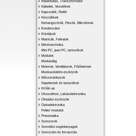
Induktivitás, Transzformátor
Kábelek, Vezetékek
Kapcsolók, Relék
Készülékek
Kishangszórók, Piezók, Mikrofonok
Kondenzátor
Kristályok
Matricák, Feliratok
Méréstechnika
Mini PC, ipari PC, tartozékok
Modulok
Modulvilág
Motorok, Ventilátorok, Fűtőelemek
Munkavédelmi eszközök
Műszerdobozok
Napelemek és tartozékok
NYÁK-ok
Okosotthon, Lakáselektronika
Oktatási eszközök
Optoelektronika
Peltier modulok
Pneumatika
Szenzorok
Szerelési segédanyagok
Szerszám és forrasztás