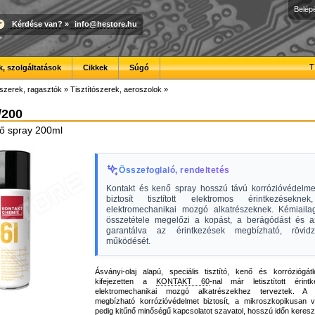
Belép
Kérdése van?
»
info@hestore.hu
T
, szolgáltatások
Cikkek
Súgó
szerek, ragasztók
»
Tisztítószerek, aeroszolok
»
/200
nő spray 200ml
Összefoglaló, rendeltetés
Kontakt és kenő spray hosszú távú korrózióvédelme
biztosít tisztított elektromos érintkezéseknek
elektromechanikai mozgó alkatrészeknek. Kémiail
összetétele megelőzi a kopást, a berágódást és az
garantálva az érintkezések megbízható, rövidzá
működését.
Ásványi-olaj alapú, speciális tisztító, kenő és korróziógát
kifejezetten a
KONTAKT 60
-nal már letisztított érin
elektromechanikai mozgó alkatrészekhez terveztek.
megbízható korrózióvédelmet biztosít, a mikroszkopikusan 
pedig kitűnő minőségű kapcsolatot szavatol, hosszú időn kereszt