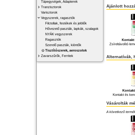
Tápegységek, Adapterek
Ajánlott hozz
Tranzisztorok
Varisztorok
Vegyszerek, ragasztók
Filctollak, festékek és jelölők
Hővezető paszták, lapkák, szalagok
NYÁK vegyszerek
Ragasztók
Kontakt
Zsíreltávolító le
Szerelő paszták, kiöntők
Tisztítószerek, aeroszolok
Zavarszűrők, Ferritek
Alternatívák, 
Kontakt
Kontakt és ke
Vásárolták m
A következő terméke