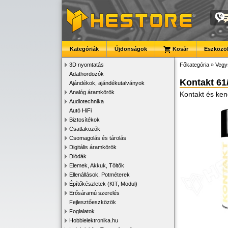
Kategóriák
Újdonságok
Kosár
Eszközök
3D nyomtatás
Főkategória
»
Vegy
Adathordozók
Kontakt 61
Ajándékok, ajándékutalványok
Analóg áramkörök
Kontakt és ke
Audiotechnika
Autó HiFi
Biztosítékok
Csatlakozók
Csomagolás és tárolás
Digitális áramkörök
Diódák
Elemek, Akkuk, Töltők
Ellenállások, Potméterek
Építőkészletek (KIT, Modul)
Erősáramú szerelés
Fejlesztőeszközök
Foglalatok
Hobbielektronika.hu