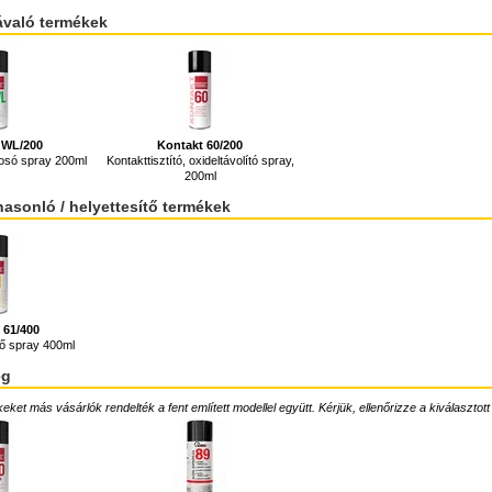
ávaló termékek
 WL/200
Kontakt 60/200
mosó spray 200ml
Kontakttisztító, oxideltávolító spray,
200ml
hasonló / helyettesítő termékek
 61/400
nő spray 400ml
ég
ket más vásárlók rendelték a fent említett modellel együtt. Kérjük, ellenőrizze a kiválasztott