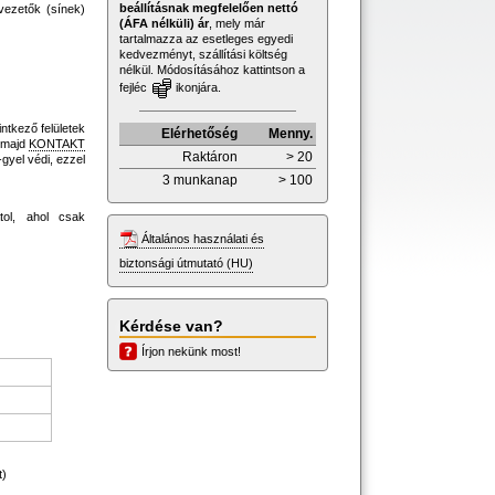
beállításnak megfelelően nettó
ezetők (sínek)
(ÁFA nélküli) ár
, mely már
tartalmazza az esetleges egyedi
kedvezményt, szállítási költség
nélkül. Módosításához kattintson a
fejléc
ikonjára.
ntkező felületek
Elérhetőség
Menny.
, majd
KONTAKT
Raktáron
> 20
-gyel védi, ezzel
3 munkanap
> 100
tol, ahol csak
Általános használati és
biztonsági útmutató (HU)
Kérdése van?
Írjon nekünk most!
t)