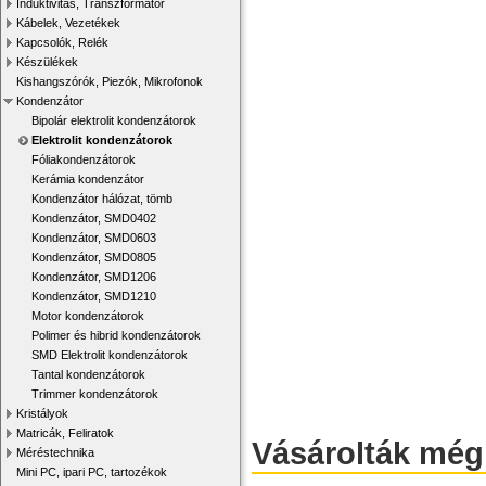
Induktivitás, Transzformátor
Kábelek, Vezetékek
Kapcsolók, Relék
Készülékek
Kishangszórók, Piezók, Mikrofonok
Kondenzátor
Bipolár elektrolit kondenzátorok
Elektrolit kondenzátorok
Fóliakondenzátorok
Kerámia kondenzátor
Kondenzátor hálózat, tömb
Kondenzátor, SMD0402
Kondenzátor, SMD0603
Kondenzátor, SMD0805
Kondenzátor, SMD1206
Kondenzátor, SMD1210
Motor kondenzátorok
Polimer és hibrid kondenzátorok
SMD Elektrolit kondenzátorok
Tantal kondenzátorok
Trimmer kondenzátorok
Kristályok
Matricák, Feliratok
Vásárolták még
Méréstechnika
Mini PC, ipari PC, tartozékok