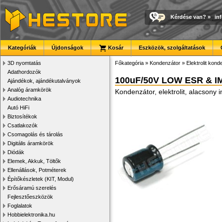
Kérdése van?
»
in
Kategóriák
Újdonságok
Kosár
Eszközök, szolgáltatások
3D nyomtatás
Főkategória
»
Kondenzátor
»
Elektrolit kon
Adathordozók
100uF/50V LOW ESR & I
Ajándékok, ajándékutalványok
Analóg áramkörök
Kondenzátor, elektrolit, alacson
Audiotechnika
Autó HiFi
Biztosítékok
Csatlakozók
Csomagolás és tárolás
Digitális áramkörök
Diódák
Elemek, Akkuk, Töltők
Ellenállások, Potméterek
Építőkészletek (KIT, Modul)
Erősáramú szerelés
Fejlesztőeszközök
Foglalatok
Hobbielektronika.hu