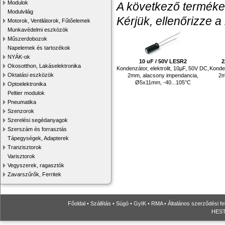
Modulok
A következő termékek
Modulvilág
Kérjük, ellenőrizze a
Motorok, Ventilátorok, Fűtőelemek
Munkavédelmi eszközök
Műszerdobozok
Napelemek és tartozékok
NYÁK-ok
10 uF / 50V LESR2
2
Okosotthon, Lakáselektronika
Kondenzátor, elektrolit, 10µF, 50V DC,
Konden
Oktatási eszközök
2mm, alacsony impendancia,
2m
Ø5x11mm, -40...105°C
Optoelektronika
Peltier modulok
Pneumatika
Szenzorok
Szerelési segédanyagok
Szerszám és forrasztás
Tápegységek, Adapterek
Tranzisztorok
Varisztorok
Vegyszerek, ragasztók
Zavarszűrők, Ferritek
Főoldal
•
Szállítás
•
Súgó
•
GyIK
•
RMA
•
Általános szerződési fe
HESTO