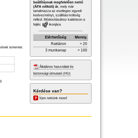
beállításnak megfelelően nettó
(ÁFA nélküli) ár
, mely már
tartalmazza az esetleges egyedi
kedvezményt, szállítási költség
nélkül. Módosításához kattintson a
fejléc
ikonjára.
Elérhetőség
Menny.
Raktáron
> 20
sének ismerete.
3 munkanap
> 100
Általános használati és
biztonsági útmutató (HU)
t)
Kérdése van?
Írjon nekünk most!