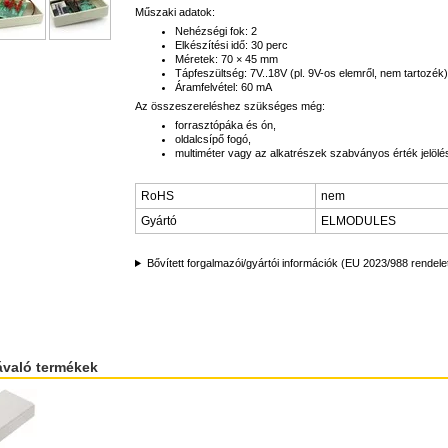
Műszaki adatok:
Nehézségi fok: 2
Elkészítési idő: 30 perc
Méretek: 70 × 45 mm
Tápfeszültség: 7V..18V (pl. 9V-os elemről, nem tartozék)
Áramfelvétel: 60 mA
Az összeszereléshez szükséges még:
forrasztópáka és ón,
oldalcsípő fogó,
multiméter vagy az alkatrészek szabványos érték jelölé
RoHS
nem
Gyártó
ELMODULES
Bővített forgalmazói/gyártói információk (EU 2023/988 rendele
ávaló termékek