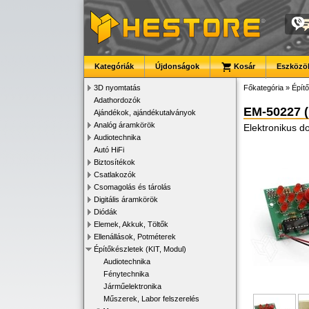
Kategóriák
Újdonságok
Kosár
Eszközök
3D nyomtatás
Főkategória
»
Építő
Adathordozók
EM-50227 (
Ajándékok, ajándékutalványok
Analóg áramkörök
Elektronikus 
Audiotechnika
Autó HiFi
Biztosítékok
Csatlakozók
Csomagolás és tárolás
Digitális áramkörök
Diódák
Elemek, Akkuk, Töltők
Ellenállások, Potméterek
Építőkészletek (KIT, Modul)
Audiotechnika
Fénytechnika
Járműelektronika
Műszerek, Labor felszerelés