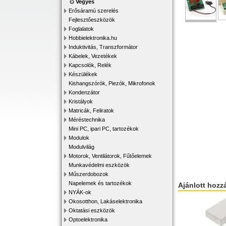
Vegyes
Erősáramú szerelés
Fejlesztőeszközök
Foglalatok
Hobbielektronika.hu
Induktivitás, Transzformátor
Kábelek, Vezetékek
Kapcsolók, Relék
Készülékek
Kishangszórók, Piezók, Mikrofonok
Kondenzátor
Kristályok
Matricák, Feliratok
Méréstechnika
Mini PC, ipari PC, tartozékok
Modulok
Modulvilág
Motorok, Ventilátorok, Fűtőelemek
Munkavédelmi eszközök
Műszerdobozok
Napelemek és tartozékok
Ajánlott hozz
NYÁK-ok
Okosotthon, Lakáselektronika
Oktatási eszközök
Optoelektronika