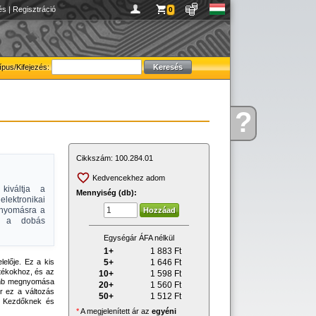
és
|
Regisztráció
0
ípus/Kifejezés:
?
Kérdése
van
Cikkszám:
100.284.01
Kedvencekhez adom
kiváltja a
Mennyiség (db):
elektronikai
bnyomásra a
ák a dobás
Egységár ÁFA nélkül
1+
1 883
Ft
5+
1 646
Ft
elője. Ez a kis
átékokhoz, és az
10+
1 598
Ft
gomb megnyomása
20+
1 560
Ft
r ez a változás
50+
1 512
Ft
. Kezdőknek és
*
A megjelenített ár az
egyéni