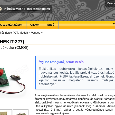
Belép
Kérdése van?
»
info@hestore.hu
T
, szolgáltatások
Cikkek
Súgó
készletek (KIT, Modul)
»
Vegyes
»
HEKIT-227)
dobókocka (CMOS)
Összefoglaló, rendeltetés
Elektronikus dobókocka társasjátékokhoz, mely 
hagyományos kockát. Ideális projekt kezdő és haladó 
hobbistáknak, 7-18V tápfeszültséggel üzemel. Gom
kijelzőn lassulva megjelenő számok mutatj
eredményét.
A társasjátékokban használatos dobókocka elektronikus megfel
áramkör kiválthatja hagyományos dobókockát. Ajánljuk társasj
elektronikával most ismerkedőknek egyaránt. Működése: a 
után a kijelzőn egyre lassulva jelennek meg a számok. Amiko
megáll (kb. 2-3 mp), akkor a dobás végeredménye látszik
haladóknak egyaránt ajánlott.