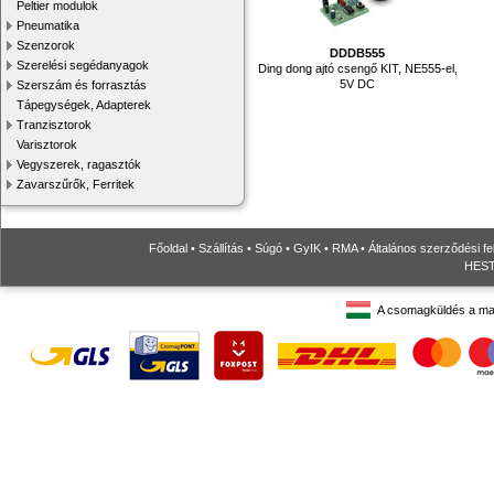
Peltier modulok
Pneumatika
Szenzorok
DDDB555
Szerelési segédanyagok
Ding dong ajtó csengő KIT, NE555-el,
5V DC
Szerszám és forrasztás
Tápegységek, Adapterek
Tranzisztorok
Varisztorok
Vegyszerek, ragasztók
Zavarszűrők, Ferritek
Főoldal
•
Szállítás
•
Súgó
•
GyIK
•
RMA
•
Általános szerződési fe
HESTO
A csomagküldés a ma