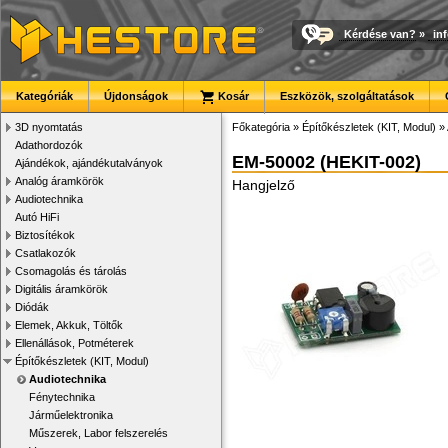
Kérdése van?
»
in
Kategóriák
Újdonságok
Kosár
Eszközök, szolgáltatások
3D nyomtatás
Főkategória
»
Építőkészletek (KIT, Modul)
»
Adathordozók
EM-50002 (HEKIT-002)
Ajándékok, ajándékutalványok
Analóg áramkörök
Hangjelző
Audiotechnika
Autó HiFi
Biztosítékok
Csatlakozók
Csomagolás és tárolás
Digitális áramkörök
Diódák
Elemek, Akkuk, Töltők
Ellenállások, Potméterek
Építőkészletek (KIT, Modul)
Audiotechnika
Fénytechnika
Járműelektronika
Műszerek, Labor felszerelés