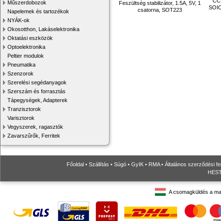
CCM
Műszerdobozok
Feszültség stabilizátor, 1.5A, 5V, 1
SOIC-
csatorna, SOT223
Napelemek és tartozékok
NYÁK-ok
Okosotthon, Lakáselektronika
Oktatási eszközök
Optoelektronika
Peltier modulok
Pneumatika
Szenzorok
Szerelési segédanyagok
Szerszám és forrasztás
Tápegységek, Adapterek
Tranzisztorok
Varisztorok
Vegyszerek, ragasztók
Zavarszűrők, Ferritek
Főoldal
•
Szállítás
•
Súgó
•
GyIK
•
RMA
•
Általános szerződési fe
HESTO
A csomagküldés a ma