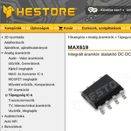
Kérdése van?
»
in
Kategóriák
Újdonságok
Kosár
Eszközök, szolgáltatások
3D nyomtatás
Főkategória
»
Analóg áramkörök
»
Tápegysé
Adathordozók
MAX619
Ajándékok, ajándékutalványok
Analóg áramkörök
Integrált áramkör átalakító DC-
Audio - Video áramkörök
Időzítők, Generátorok
Kijelző meghajtók
Mérő- és Konverter IC-k
MOSFET meghajtók
Műveleti erősítők, Komparátorok
RF áramkörök
Tápegység IC-k
Tranzisztormezők
TV, Videotechnikai áramkörök
Vezérlők, Meghajtók
Audiotechnika
Autó HiFi
Biztosítékok