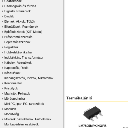
Csatlakozók
Csomagolás és tárolás
Digitális áramkörök
Diódák
Elemek, Akkuk, Töltők
Ellenállások, Potméterek
Építőkészletek (KIT, Modul)
Erősáramú szerelés
Fejlesztőeszközök
Foglalatok
Hobbielektronika.hu
Induktivitás, Transzformátor
Kábelek, Vezetékek
Kapcsolók, Relék
Készülékek
Kishangszórók, Piezók, Mikrofonok
Kondenzátor
Kristályok
Matricák, Feliratok
Termékajánló
Méréstechnika
Mini PC, ipari PC, tartozékok
Modulok
Modulvilág
Motorok, Ventilátorok, Fűtőelemek
Munkavédelmi eszközök
LM7805MPX/NOPB