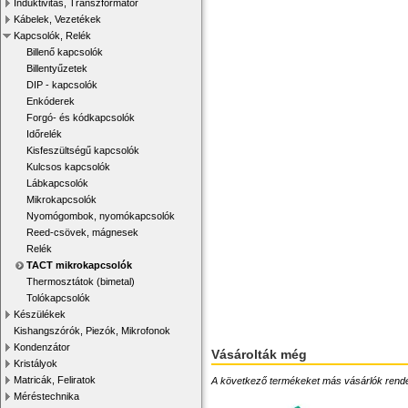
Induktivitás, Transzformátor
Kábelek, Vezetékek
Kapcsolók, Relék
Billenő kapcsolók
Billentyűzetek
DIP - kapcsolók
Enkóderek
Forgó- és kódkapcsolók
Időrelék
Kisfeszültségű kapcsolók
Kulcsos kapcsolók
Lábkapcsolók
Mikrokapcsolók
Nyomógombok, nyomókapcsolók
Reed-csövek, mágnesek
Relék
TACT mikrokapcsolók
Thermosztátok (bimetal)
Tolókapcsolók
Készülékek
Kishangszórók, Piezók, Mikrofonok
Kondenzátor
Vásárolták még
Kristályok
Matricák, Feliratok
A következő termékeket más vásárlók rendelték
Méréstechnika