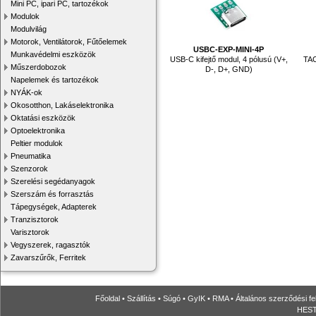
Mini PC, ipari PC, tartozékok
Modulok
Modulvilág
Motorok, Ventilátorok, Fűtőelemek
USBC-EXP-MINI-4P
Munkavédelmi eszközök
USB-C kifejtő modul, 4 pólusú (V+,
TAC
Műszerdobozok
D-, D+, GND)
Napelemek és tartozékok
NYÁK-ok
Okosotthon, Lakáselektronika
Oktatási eszközök
Optoelektronika
Peltier modulok
Pneumatika
Szenzorok
Szerelési segédanyagok
Szerszám és forrasztás
Tápegységek, Adapterek
Tranzisztorok
Varisztorok
Vegyszerek, ragasztók
Zavarszűrők, Ferritek
Főoldal
•
Szállítás
•
Súgó
•
GyIK
•
RMA
•
Általános szerződési fe
HESTO