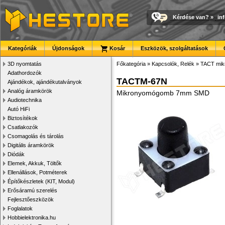
Kérdése van?
»
in
Kategóriák
Újdonságok
Kosár
Eszközök, szolgáltatások
3D nyomtatás
Főkategória
»
Kapcsolók, Relék
»
TACT mik
Adathordozók
TACTM-67N
Ajándékok, ajándékutalványok
Analóg áramkörök
Mikronyomógomb 7mm SMD
Audiotechnika
Autó HiFi
Biztosítékok
Csatlakozók
Csomagolás és tárolás
Digitális áramkörök
Diódák
Elemek, Akkuk, Töltők
Ellenállások, Potméterek
Építőkészletek (KIT, Modul)
Erősáramú szerelés
Fejlesztőeszközök
Foglalatok
Hobbielektronika.hu