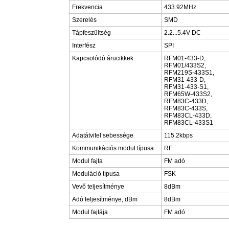
Frekvencia
433.92MHz
Szerelés
SMD
Tápfeszültség
2.2...5.4V DC
Interfész
SPI
Kapcsolódó árucikkek
RFM01-433-D,
RFM01/433S2,
RFM219S-433S1,
RFM31-433-D,
RFM31-433-S1,
RFM65W-433S2,
RFM83C-433D,
RFM83C-433S,
RFM83CL-433D,
RFM83CL-433S1
Adatátvitel sebessége
115.2kbps
Kommunikációs modul típusa
RF
Modul fajta
FM adó
Moduláció típusa
FSK
Vevő teljesítménye
8dBm
Adó teljesítménye, dBm
8dBm
Modul fajtája
FM adó