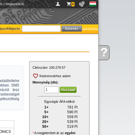
és
|
Regisztráció
0
ípus/Kifejezés:
?
Kérdése
van
Cikkszám:
100.279.57
Kedvencekhez adom
atátvitelre
Mennyiség (db):
sokban. SMD
rációt tesz
 sebességet
pfeszültség
Egységár ÁFA nélkül
1+
781
Ft
5+
590
Ft
10+
559
Ft
20+
539
Ft
50+
519
Ft
ONICS
*
A megjelenített ár az
egyéni