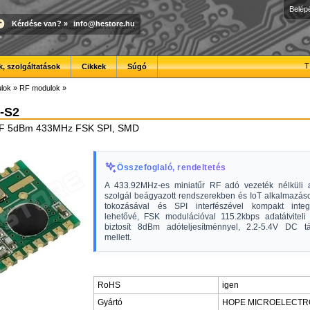
Belép
Kérdése van?
»
info@hestore.hu
T
, szolgáltatások
Cikkek
Súgó
lok
»
RF modulok
»
-S2
 RF 5dBm 433MHz FSK SPI, SMD
Összefoglaló, rendeltetés
A 433.92MHz-es miniatűr RF adó vezeték nélküli ad
szolgál beágyazott rendszerekben és IoT alkalmazá
tokozásával és SPI interfészével kompakt integ
lehetővé, FSK modulációval 115.2kbps adatátviteli
biztosít 8dBm adóteljesítménnyel, 2.2-5.4V DC tá
mellett.
RoHS
igen
Gyártó
HOPE MICROELECTR