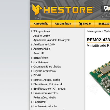
Kategóriák
Újdonságok
Kosár
Eszközök
3D nyomtatás
Főkategória
»
Modu
Adathordozók
RFM02-433
Ajándékok, ajándékutalványok
Analóg áramkörök
Miniatűr adó
Audiotechnika
Autó HiFi
Biztosítékok
Csatlakozók
Csomagolás és tárolás
Digitális áramkörök
Diódák
Elemek, Akkuk, Töltők
Ellenállások, Potméterek
Építőkészletek (KIT, Modul)
Erősáramú szerelés
Fejlesztőeszközök
Foglalatok
Hobbielektronika.hu