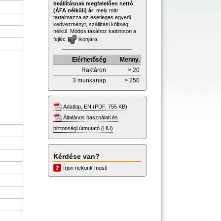
beállításnak megfelelően nettó
(ÁFA nélküli) ár
, mely már
tartalmazza az esetleges egyedi
kedvezményt, szállítási költség
nélkül. Módosításához kattintson a
fejléc
ikonjára.
Elérhetőség
Menny.
Raktáron
> 20
3 munkanap
> 250
Adatlap, EN (PDF, 755 KB)
Általános használati és
biztonsági útmutató (HU)
Kérdése van?
Írjon nekünk most!