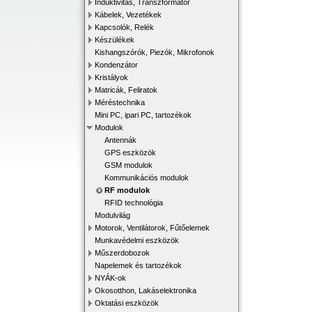
Induktivitás, Transzformátor
Kábelek, Vezetékek
Kapcsolók, Relék
Készülékek
Kishangszórók, Piezók, Mikrofonok
Kondenzátor
Kristályok
Matricák, Feliratok
Méréstechnika
Mini PC, ipari PC, tartozékok
Modulok
Antennák
GPS eszközök
GSM modulok
Kommunikációs modulok
RF modulok
RFID technológia
Modulvilág
Motorok, Ventilátorok, Fűtőelemek
Munkavédelmi eszközök
Műszerdobozok
Napelemek és tartozékok
NYÁK-ok
Okosotthon, Lakáselektronika
Oktatási eszközök