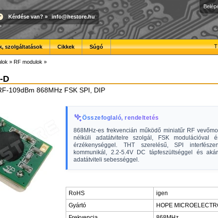
Belép
Kérdése van?
»
info@hestore.hu
T
, szolgáltatások
Cikkek
Súgó
lok
»
RF modulok
»
-D
 RF-109dBm 868MHz FSK SPI, DIP
Összefoglaló, rendeltetés
868MHz-es frekvencián működő miniatűr RF vevőmo
nélküli adatátvitelre szolgál, FSK modulációval
érzékenységgel. THT szerelésű, SPI interfészen
kommunikál, 2.2-5.4V DC tápfeszültséggel és aká
adatátviteli sebességgel.
RoHS
igen
Gyártó
HOPE MICROELECTR
Frekvencia
868MHz