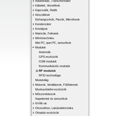
Induktivitás, Transzformátor
Kábelek, Vezetékek
Kapcsolók, Relék
Készülékek
Kishangszórók, Piezók, Mikrofonok
Kondenzátor
Kristályok
Matricák, Feliratok
Méréstechnika
Mini PC, ipari PC, tartozékok
Modulok
Antennák
GPS eszközök
GSM modulok
Kommunikációs modulok
RF modulok
RFID technológia
Modulvilág
Motorok, Ventilátorok, Fűtőelemek
Munkavédelmi eszközök
Műszerdobozok
Napelemek és tartozékok
NYÁK-ok
Okosotthon, Lakáselektronika
Oktatási eszközök