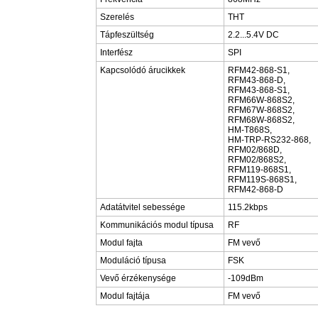
Szerelés
THT
Tápfeszültség
2.2...5.4V DC
Interfész
SPI
Kapcsolódó árucikkek
RFM42-868-S1,
RFM43-868-D,
RFM43-868-S1,
RFM66W-868S2,
RFM67W-868S2,
RFM68W-868S2,
HM-T868S,
HM-TRP-RS232-868,
RFM02/868D,
RFM02/868S2,
RFM119-868S1,
RFM119S-868S1,
RFM42-868-D
Adatátvitel sebessége
115.2kbps
Kommunikációs modul típusa
RF
Modul fajta
FM vevő
Moduláció típusa
FSK
Vevő érzékenysége
-109dBm
Modul fajtája
FM vevő