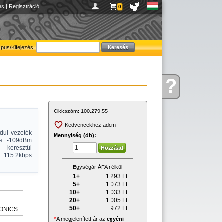
és
|
Regisztráció
0
ípus/Kifejezés:
?
Kérdése
van
Cikkszám:
100.279.55
Kedvencekhez adom
dul vezeték
Mennyiség (db):
 és -109dBm
 keresztül
r 115.2kbps
Egységár ÁFA nélkül
1+
1 293
Ft
5+
1 073
Ft
10+
1 033
Ft
20+
1 005
Ft
50+
972
Ft
ONICS
*
A megjelenített ár az
egyéni