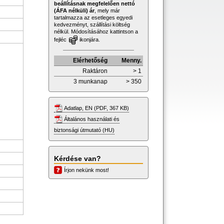
beállításnak megfelelően nettó
(ÁFA nélküli) ár
, mely már
tartalmazza az esetleges egyedi
kedvezményt, szállítási költség
nélkül. Módosításához kattintson a
fejléc
ikonjára.
Elérhetőség
Menny.
Raktáron
> 1
3 munkanap
> 350
Adatlap, EN (PDF, 367 KB)
Általános használati és
biztonsági útmutató (HU)
Kérdése van?
Írjon nekünk most!