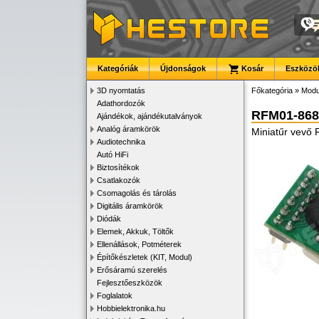
Kategóriák
Újdonságok
Kosár
Eszközök
3D nyomtatás
Főkategória
»
Modu
Adathordozók
RFM01-868
Ajándékok, ajándékutalványok
Analóg áramkörök
Miniatűr vevő
Audiotechnika
Autó HiFi
Biztosítékok
Csatlakozók
Csomagolás és tárolás
Digitális áramkörök
Diódák
Elemek, Akkuk, Töltők
Ellenállások, Potméterek
Építőkészletek (KIT, Modul)
Erősáramú szerelés
Fejlesztőeszközök
Foglalatok
Hobbielektronika.hu