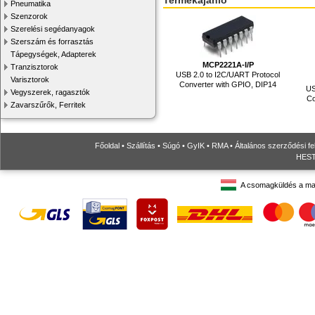
Termékajánló
Pneumatika
Szenzorok
Szerelési segédanyagok
Szerszám és forrasztás
Tápegységek, Adapterek
MCP2221A-I/P
Tranzisztorok
USB 2.0 to I2C/UART Protocol
Varisztorok
Converter with GPIO, DIP14
US
Vegyszerek, ragasztók
Co
Zavarszűrők, Ferritek
Főoldal
•
Szállítás
•
Súgó
•
GyIK
•
RMA
•
Általános szerződési fe
HESTO
A csomagküldés a ma