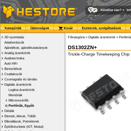
Kérdése van?
»
in
Kategóriák
Újdonságok
Kosár
Eszközök, szolgáltatások
3D nyomtatás
Főkategória
»
Digitális áramkörök
»
Periféri
Adathordozók
DS1302ZN+
Ajándékok, ajándékutalványok
Analóg áramkörök
Trickle-Charge Timekeeping Chip
Audiotechnika
Autó HiFi
Biztosítékok
Csatlakozók
Csomagolás és tárolás
Digitális áramkörök
Logikai áramkörök
Memóriák
Mikrovezérlők
Perifériák, Egyéb
Diódák
Elemek, Akkuk, Töltők
Ellenállások, Potméterek
Építőkészletek (KIT, Modul)