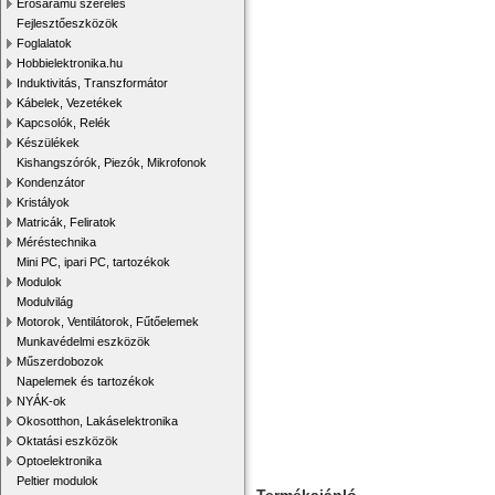
Erősáramú szerelés
Fejlesztőeszközök
Foglalatok
Hobbielektronika.hu
Induktivitás, Transzformátor
Kábelek, Vezetékek
Kapcsolók, Relék
Készülékek
Kishangszórók, Piezók, Mikrofonok
Kondenzátor
Kristályok
Matricák, Feliratok
Méréstechnika
Mini PC, ipari PC, tartozékok
Modulok
Modulvilág
Motorok, Ventilátorok, Fűtőelemek
Munkavédelmi eszközök
Műszerdobozok
Napelemek és tartozékok
NYÁK-ok
Okosotthon, Lakáselektronika
Oktatási eszközök
Optoelektronika
Peltier modulok