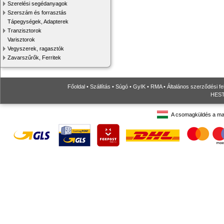
Szerelési segédanyagok
Szerszám és forrasztás
Tápegységek, Adapterek
Tranzisztorok
Varisztorok
Vegyszerek, ragasztók
Zavarszűrők, Ferritek
Főoldal
•
Szállítás
•
Súgó
•
GyIK
•
RMA
•
Általános szerződési fe
HESTO
A csomagküldés a ma