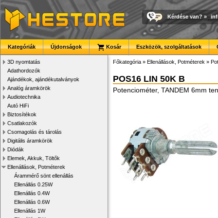
Kérdése van?
»
in
Kategóriák
Újdonságok
Kosár
Eszközök, szolgáltatások
3D nyomtatás
Főkategória
»
Ellenállások, Potméterek
»
Po
Adathordozók
POS16 LIN 50K B
Ajándékok, ajándékutalványok
Analóg áramkörök
Potenciométer, TANDEM 6mm ten
Audiotechnika
Autó HiFi
Biztosítékok
Csatlakozók
Csomagolás és tárolás
Digitális áramkörök
Diódák
Elemek, Akkuk, Töltők
Ellenállások, Potméterek
Árammérő sönt ellenállás
Ellenállás 0.25W
Ellenállás 0.4W
Ellenállás 0.6W
Ellenállás 1W