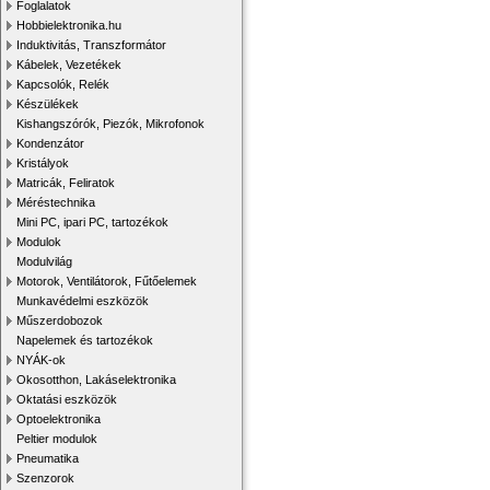
Foglalatok
Hobbielektronika.hu
Induktivitás, Transzformátor
Kábelek, Vezetékek
Kapcsolók, Relék
Készülékek
Kishangszórók, Piezók, Mikrofonok
Kondenzátor
Kristályok
Matricák, Feliratok
Méréstechnika
Mini PC, ipari PC, tartozékok
Modulok
Modulvilág
Motorok, Ventilátorok, Fűtőelemek
Munkavédelmi eszközök
Műszerdobozok
Napelemek és tartozékok
NYÁK-ok
Okosotthon, Lakáselektronika
Oktatási eszközök
Optoelektronika
Peltier modulok
Pneumatika
Szenzorok