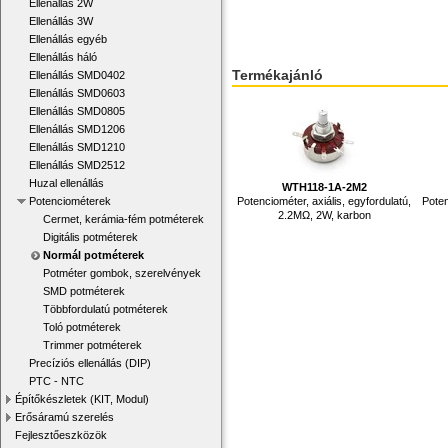
Ellenállás 2W
Ellenállás 3W
Ellenállás egyéb
Ellenállás háló
Termékajánló
Ellenállás SMD0402
Ellenállás SMD0603
Ellenállás SMD0805
Ellenállás SMD1206
Ellenállás SMD1210
Ellenállás SMD2512
Huzal ellenállás
WTH118-1A-2M2
Potenciométer, axiális, egyfordulatú,
Poten
Potenciométerek
2.2MΩ, 2W, karbon
Cermet, kerámia-fém potméterek
Digitális potméterek
Normál potméterek
Potméter gombok, szerelvények
SMD potméterek
Többfordulatú potméterek
Toló potméterek
Trimmer potméterek
Precíziós ellenállás (DIP)
PTC - NTC
Építőkészletek (KIT, Modul)
Erősáramú szerelés
Fejlesztőeszközök