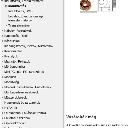
Induktivitás, Transzformátor
Induktivitás
Induktivitás, SMD
Leválasztó és biztonsági
transzformátorok
Transzformátor
Kábelek, Vezetékek
Kapcsolók, Relék
Készülékek
Kishangszórók, Piezók, Mikrofonok
Kondenzátor
Kristályok
Matricák, Feliratok
Méréstechnika
Mini PC, ipari PC, tartozékok
Modulok
Modulvilág
Motorok, Ventilátorok, Fűtőelemek
Munkavédelmi eszközök
Műszerdobozok
Napelemek és tartozékok
NYÁK-ok
Okosotthon, Lakáselektronika
Vásárolták még
Oktatási eszközök
Optoelektronika
A következő termékeket más vásárlók rendelték