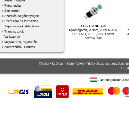
Peltier modulok
Pneumatika
Szenzorok
Szerelési segédanyagok
Szerszám és forrasztás
PBS-110-NO-GN
Tápegységek, Adapterek
Nyomógomb, Ø7mm, 250V AC/1A,
m
Tranzisztorok
SPST-NO, OFF-(ON), 1 stabil
A
Varisztorok
pozíció, zöld
Vegyszerek, ragasztók
Zavarszűrők, Ferritek
Főoldal
•
Szállítás
•
Súgó
•
GyIK
•
RMA
•
Általános szerződési fe
HESTO
A csomagküldés a ma