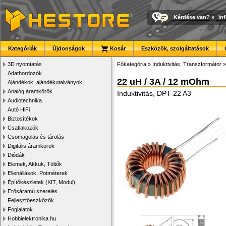
Kérdése van?
»
in
Kategóriák
Újdonságok
Kosár
Eszközök, szolgáltatások
3D nyomtatás
Főkategória
»
Induktivitás, Transzformátor
Adathordozók
22 uH / 3A / 12 mOhm
Ajándékok, ajándékutalványok
Analóg áramkörök
Induktivitás, DPT 22 A3
Audiotechnika
Autó HiFi
Biztosítékok
Csatlakozók
Csomagolás és tárolás
Digitális áramkörök
Diódák
Elemek, Akkuk, Töltők
Ellenállások, Potméterek
Építőkészletek (KIT, Modul)
Erősáramú szerelés
Fejlesztőeszközök
Foglalatok
Hobbielektronika.hu