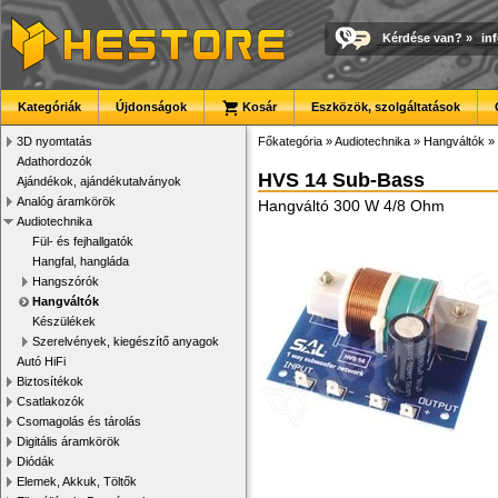
Kérdése van?
»
in
Kategóriák
Újdonságok
Kosár
Eszközök, szolgáltatások
3D nyomtatás
Főkategória
»
Audiotechnika
»
Hangváltók
»
Adathordozók
HVS 14 Sub-Bass
Ajándékok, ajándékutalványok
Analóg áramkörök
Hangváltó 300 W 4/8 Ohm
Audiotechnika
Fül- és fejhallgatók
Hangfal, hangláda
Hangszórók
Hangváltók
Készülékek
Szerelvények, kiegészítő anyagok
Autó HiFi
Biztosítékok
Csatlakozók
Csomagolás és tárolás
Digitális áramkörök
Diódák
Elemek, Akkuk, Töltők