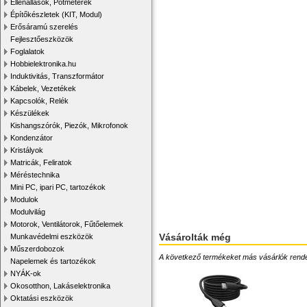
Ellenállások, Potméterek
Építőkészletek (KIT, Modul)
Erősáramú szerelés
Fejlesztőeszközök
Foglalatok
Hobbielektronika.hu
Induktivitás, Transzformátor
Kábelek, Vezetékek
Kapcsolók, Relék
Készülékek
Kishangszórók, Piezók, Mikrofonok
Kondenzátor
Kristályok
Matricák, Feliratok
Méréstechnika
Mini PC, ipari PC, tartozékok
Modulok
Modulvilág
Motorok, Ventilátorok, Fűtőelemek
Vásárolták még
Munkavédelmi eszközök
Műszerdobozok
A következő termékeket más vásárlók rendelték
Napelemek és tartozékok
NYÁK-ok
Okosotthon, Lakáselektronika
Oktatási eszközök