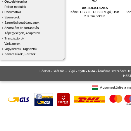
Optoelektronika
Peltier modulok
AK-300341-020-S
Kábel, USB-C - USB-C dugó, USB
Káb
Pneumatika
2.0, 2m, fekete
Szenzorok
Szerelési segédanyagok
Szerszám és forrasztás
Tápegységek, Adapterek
Tranzisztorok
Varisztorok
Vegyszerek, ragasztók
Zavarszűrők, Ferritek
Főoldal
•
Szállítás
•
Súgó
•
GyIK
•
RMA
•
Általános szerződési fe
HESTO
A csomagküldés a ma