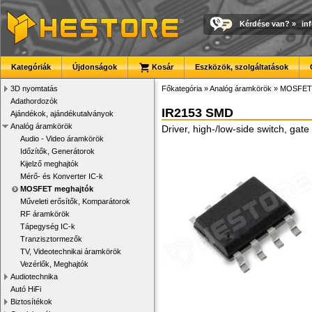
Kérdése van?
»
in
Kategóriák
Újdonságok
Kosár
Eszközök, szolgáltatások
3D nyomtatás
Főkategória
»
Analóg áramkörök
»
MOSFET 
Adathordozók
IR2153 SMD
Ajándékok, ajándékutalványok
Analóg áramkörök
Driver, high-/low-side switch, gate
Audio - Video áramkörök
Időzítők, Generátorok
Kijelző meghajtók
Mérő- és Konverter IC-k
MOSFET meghajtók
Műveleti erősítők, Komparátorok
RF áramkörök
Tápegység IC-k
Tranzisztormezők
TV, Videotechnikai áramkörök
Vezérlők, Meghajtók
Audiotechnika
Autó HiFi
Biztosítékok