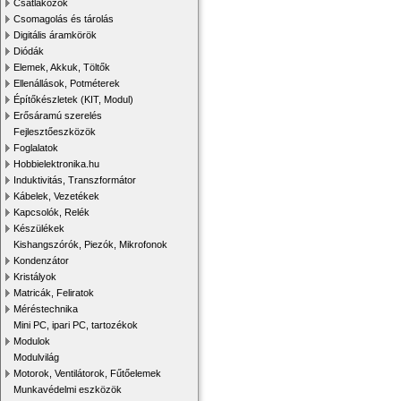
Csatlakozók
Csomagolás és tárolás
Digitális áramkörök
Diódák
Elemek, Akkuk, Töltők
Ellenállások, Potméterek
Építőkészletek (KIT, Modul)
Erősáramú szerelés
Fejlesztőeszközök
Foglalatok
Hobbielektronika.hu
Induktivitás, Transzformátor
Kábelek, Vezetékek
Kapcsolók, Relék
Készülékek
Kishangszórók, Piezók, Mikrofonok
Kondenzátor
Kristályok
Matricák, Feliratok
Méréstechnika
Mini PC, ipari PC, tartozékok
Modulok
Modulvilág
Motorok, Ventilátorok, Fűtőelemek
Munkavédelmi eszközök