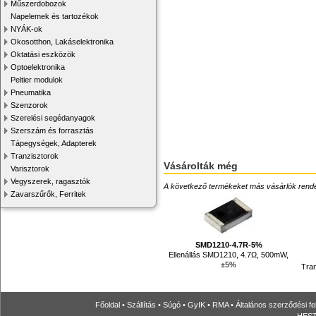
Műszerdobozok
Napelemek és tartozékok
NYÁK-ok
Okosotthon, Lakáselektronika
Oktatási eszközök
Optoelektronika
Peltier modulok
Pneumatika
Szenzorok
Szerelési segédanyagok
Szerszám és forrasztás
Tápegységek, Adapterek
Tranzisztorok
Vásárolták még
Varisztorok
Vegyszerek, ragasztók
A következő termékeket más vásárlók rendelték
Zavarszűrők, Ferritek
SMD1210-4.7R-5%
Ellenállás SMD1210, 4.7Ω, 500mW,
±5%
Tra
Főoldal
•
Szállítás
•
Súgó
•
GyIK
•
RMA
•
Általános szerződési fe