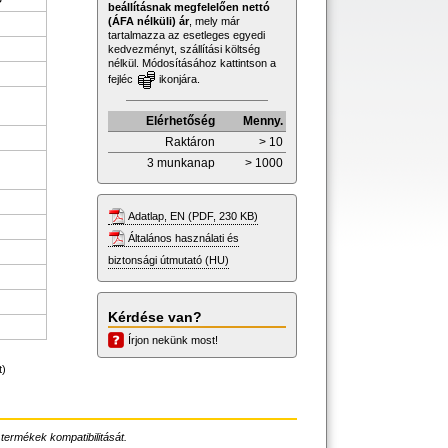
beállításnak megfelelően nettó
(ÁFA nélküli) ár
, mely már
tartalmazza az esetleges egyedi
kedvezményt, szállítási költség
nélkül. Módosításához kattintson a
fejléc
ikonjára.
Elérhetőség
Menny.
Raktáron
> 10
3 munkanap
> 1000
Adatlap, EN (PDF, 230 KB)
Általános használati és
biztonsági útmutató (HU)
Kérdése van?
Írjon nekünk most!
t)
 termékek kompatibilitását.