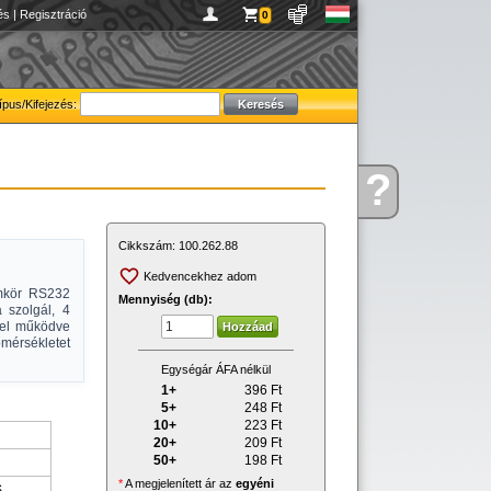
és
|
Regisztráció
0
ípus/Kifejezés:
?
Kérdése
van
Cikkszám:
100.262.88
Kedvencekhez adom
amkör RS232
Mennyiség (db):
 szolgál, 4
ggel működve
mérsékletet
Egységár ÁFA nélkül
1+
396
Ft
5+
248
Ft
10+
223
Ft
20+
209
Ft
50+
198
Ft
*
A megjelenített ár az
egyéni
S