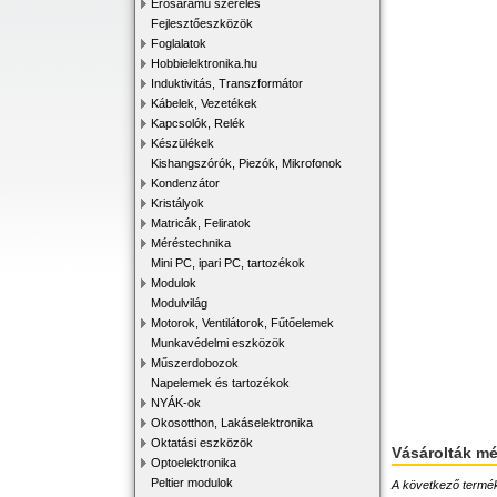
Erősáramú szerelés
Fejlesztőeszközök
Foglalatok
Hobbielektronika.hu
Induktivitás, Transzformátor
Kábelek, Vezetékek
Kapcsolók, Relék
Készülékek
Kishangszórók, Piezók, Mikrofonok
Kondenzátor
Kristályok
Matricák, Feliratok
Méréstechnika
Mini PC, ipari PC, tartozékok
Modulok
Modulvilág
Motorok, Ventilátorok, Fűtőelemek
Munkavédelmi eszközök
Műszerdobozok
Napelemek és tartozékok
NYÁK-ok
Okosotthon, Lakáselektronika
Oktatási eszközök
Vásárolták m
Optoelektronika
Peltier modulok
A következő terméke