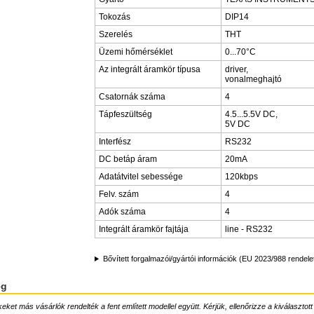
Tokozás
DIP14
Szerelés
THT
Üzemi hőmérséklet
0...70°C
Az integrált áramkör típusa
driver,
vonalmeghajtó
Csatornák száma
4
Tápfeszültség
4.5...5.5V DC,
5V DC
Interfész
RS232
DC betáp áram
20mA
Adatátvitel sebessége
120kbps
Felv. szám
4
Adók száma
4
Integrált áramkör fajtája
line - RS232
Bővített forgalmazói/gyártói információk (EU 2023/988 rendele
ég
ket más vásárlók rendelték a fent említett modellel együtt. Kérjük, ellenőrizze a kiválasztott