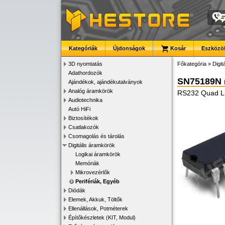
Kategóriák
Újdonságok
Kosár
Eszközök
3D nyomtatás
Főkategória
»
Digit
Adathordozók
SN75189N 
Ajándékok, ajándékutalványok
Analóg áramkörök
RS232 Quad L
Audiotechnika
Autó HiFi
Biztosítékok
Csatlakozók
Csomagolás és tárolás
Digitális áramkörök
Logikai áramkörök
Memóriák
Mikrovezérlők
Perifériák, Egyéb
Diódák
Elemek, Akkuk, Töltők
Ellenállások, Potméterek
Építőkészletek (KIT, Modul)