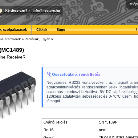
Belép
Kérdése van?
»
info@hestore.hu
T
, szolgáltatások
Cikkek
Súgó
ális áramkörök
»
Perifériák, Egyéb
»
(MC1489)
ine ReceiveR
Összefoglaló, rendeltetés
Négyszeres RS232 vonalvevőként az integrált ár
adatkommunikációs rendszerekben jelek fogadására
csatornás interfészt biztosítva. 5V DC tápfeszültsé
120kbps adatátviteli sebességet és 0-70°C üzemi hő
támogat.
Gyártói jelölés
SN75189N
RoHS
nem
Gyártó
TEXAS INSTRUMENT