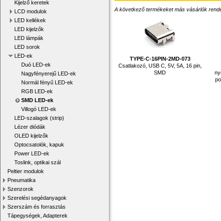
Kijelző keretek
A következő termékeket más vásárlók rendelték
LCD modulok
LED kellékek
LED kijelzők
LED lámpák
LED sorok
LED-ek
TYPE-C-16PIN-2MD-073
Duó LED-ek
Csatlakozó, USB C, 5V, 5A, 16 pin,
SMD
ny
Nagyfényerejű LED-ek
po
Normál fényű LED-ek
RGB LED-ek
SMD LED-ek
Villogó LED-ek
LED-szalagok (strip)
Lézer diódák
OLED kijelzők
Optocsatolók, kapuk
Power LED-ek
Toslink, optikai szál
Peltier modulok
Pneumatika
Szenzorok
Szerelési segédanyagok
Szerszám és forrasztás
Tápegységek, Adapterek