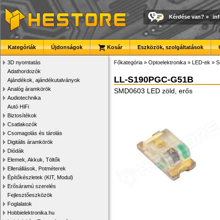
Kérdése van?
»
in
Kategóriák
Újdonságok
Kosár
Eszközök, szolgáltatások
3D nyomtatás
Főkategória
»
Optoelektronika
»
LED-ek
»
S
Adathordozók
LL-S190PGC-G51B
Ajándékok, ajándékutalványok
Analóg áramkörök
SMD0603 LED zöld, erős
Audiotechnika
Autó HiFi
Biztosítékok
Csatlakozók
Csomagolás és tárolás
Digitális áramkörök
Diódák
Elemek, Akkuk, Töltők
Ellenállások, Potméterek
Építőkészletek (KIT, Modul)
Erősáramú szerelés
Fejlesztőeszközök
Foglalatok
Hobbielektronika.hu