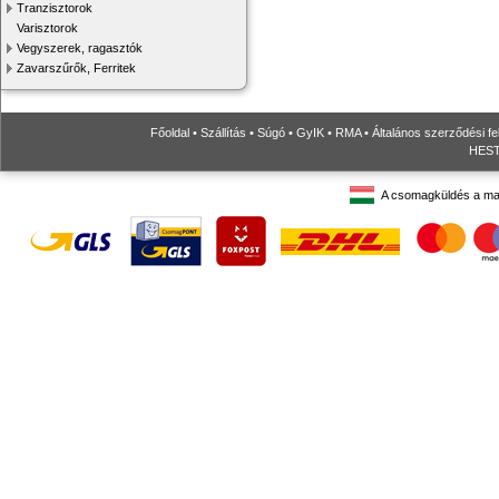
Tranzisztorok
Varisztorok
Vegyszerek, ragasztók
Zavarszűrők, Ferritek
Főoldal
•
Szállítás
•
Súgó
•
GyIK
•
RMA
•
Általános szerződési fe
HESTO
A csomagküldés a ma