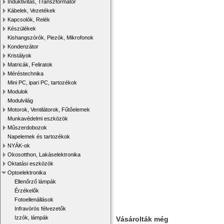
Induktivitás, Transzformátor
Kábelek, Vezetékek
Kapcsolók, Relék
Készülékek
Kishangszórók, Piezók, Mikrofonok
Kondenzátor
Kristályok
Matricák, Feliratok
Méréstechnika
Mini PC, ipari PC, tartozékok
Modulok
Modulvilág
Motorok, Ventilátorok, Fűtőelemek
Munkavédelmi eszközök
Műszerdobozok
Napelemek és tartozékok
NYÁK-ok
Okosotthon, Lakáselektronika
Oktatási eszközök
Optoelektronika
Ellenőrző lámpák
Érzékelők
Fotoellenállások
Infravörös félvezetők
Izzók, lámpák
Vásárolták még