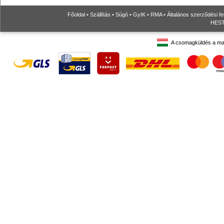
Főoldal
•
Szállítás
•
Súgó
•
GyIK
•
RMA
•
Általános szerződési fe
HESTO
A csomagküldés a ma