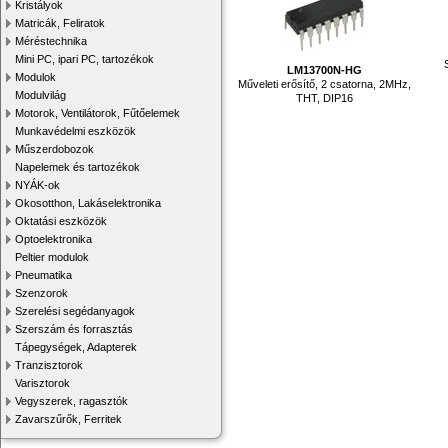
Kristályok
Matricák, Feliratok
Méréstechnika
Mini PC, ipari PC, tartozékok
LM13700N-HG
Modulok
Műveleti erősítő, 2 csatorna, 2MHz,
Modulvilág
THT, DIP16
Motorok, Ventilátorok, Fűtőelemek
Munkavédelmi eszközök
Műszerdobozok
Napelemek és tartozékok
NYÁK-ok
Okosotthon, Lakáselektronika
Oktatási eszközök
Optoelektronika
Peltier modulok
Pneumatika
Szenzorok
Szerelési segédanyagok
Szerszám és forrasztás
Tápegységek, Adapterek
Tranzisztorok
Varisztorok
Vegyszerek, ragasztók
Zavarszűrők, Ferritek