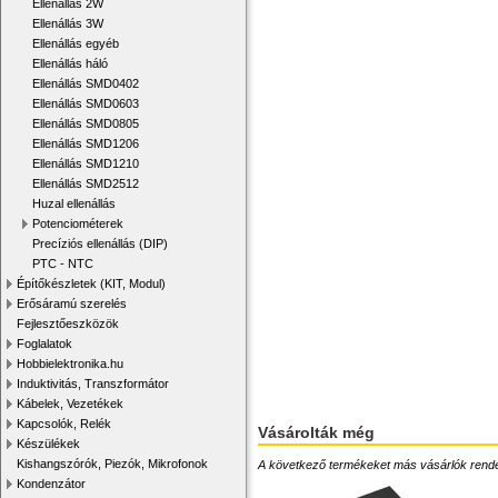
Ellenállás 2W
Ellenállás 3W
Ellenállás egyéb
Ellenállás háló
Ellenállás SMD0402
Ellenállás SMD0603
Ellenállás SMD0805
Ellenállás SMD1206
Ellenállás SMD1210
Ellenállás SMD2512
Huzal ellenállás
Potenciométerek
Precíziós ellenállás (DIP)
PTC - NTC
Építőkészletek (KIT, Modul)
Erősáramú szerelés
Fejlesztőeszközök
Foglalatok
Hobbielektronika.hu
Induktivitás, Transzformátor
Kábelek, Vezetékek
Kapcsolók, Relék
Vásárolták még
Készülékek
Kishangszórók, Piezók, Mikrofonok
A következő termékeket más vásárlók rendelték
Kondenzátor