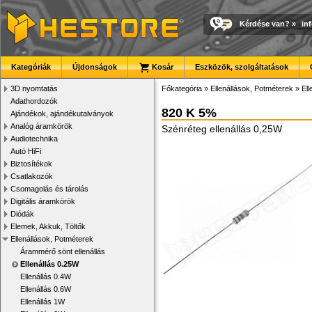
Kérdése van?
»
in
Kategóriák
Újdonságok
Kosár
Eszközök, szolgáltatások
3D nyomtatás
Főkategória
»
Ellenállások, Potméterek
»
Ell
Adathordozók
820 K 5%
Ajándékok, ajándékutalványok
Analóg áramkörök
Szénréteg ellenállás 0,25W
Audiotechnika
Autó HiFi
Biztosítékok
Csatlakozók
Csomagolás és tárolás
Digitális áramkörök
Diódák
Elemek, Akkuk, Töltők
Ellenállások, Potméterek
Árammérő sönt ellenállás
Ellenállás 0.25W
Ellenállás 0.4W
Ellenállás 0.6W
Ellenállás 1W