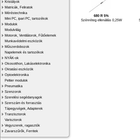
Kristályok
Matricák, Feliratok
Méréstechnika
680 R 5%
Mini PC, ipari PC, tartozékok
Szénréteg ellenállás 0,25W
Modulok
Modulvilág
Motorok, Ventilátorok, Fűtőelemek
Munkavédelmi eszközök
Műszerdobozok
Napelemek és tartozékok
NYÁK-ok
Okosotthon, Lakáselektronika
Oktatási eszközök
Optoelektronika
Peltier modulok
Pneumatika
Szenzorok
Szerelési segédanyagok
Szerszám és forrasztás
Tápegységek, Adapterek
Tranzisztorok
Varisztorok
Vegyszerek, ragasztók
Zavarszűrők, Ferritek