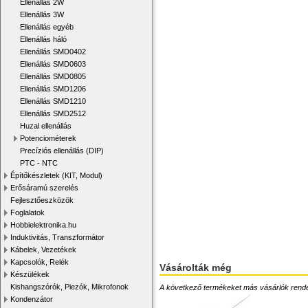
Ellenállás 2W
Ellenállás 3W
Ellenállás egyéb
Ellenállás háló
Ellenállás SMD0402
Ellenállás SMD0603
Ellenállás SMD0805
Ellenállás SMD1206
Ellenállás SMD1210
Ellenállás SMD2512
Huzal ellenállás
Potenciométerek
Precíziós ellenállás (DIP)
PTC - NTC
Építőkészletek (KIT, Modul)
Erősáramú szerelés
Fejlesztőeszközök
Foglalatok
Hobbielektronika.hu
Induktivitás, Transzformátor
Kábelek, Vezetékek
Kapcsolók, Relék
Vásárolták még
Készülékek
Kishangszórók, Piezók, Mikrofonok
A következő termékeket más vásárlók rendelték
Kondenzátor