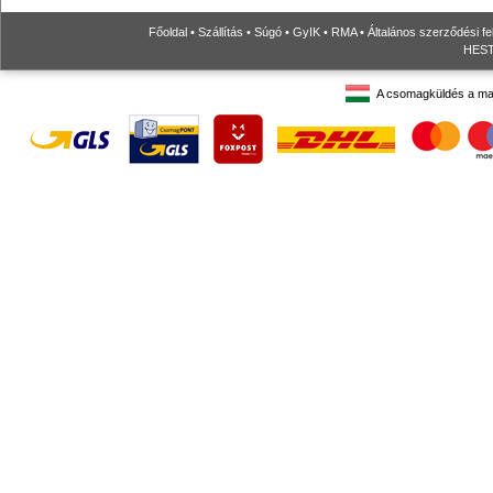
Főoldal
•
Szállítás
•
Súgó
•
GyIK
•
RMA
•
Általános szerződési fe
HESTO
A csomagküldés a ma