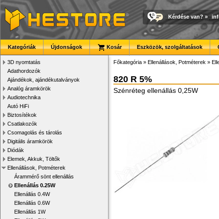
Kérdése van?
»
in
Kategóriák
Újdonságok
Kosár
Eszközök, szolgáltatások
3D nyomtatás
Főkategória
»
Ellenállások, Potméterek
»
Ell
Adathordozók
820 R 5%
Ajándékok, ajándékutalványok
Analóg áramkörök
Szénréteg ellenállás 0,25W
Audiotechnika
Autó HiFi
Biztosítékok
Csatlakozók
Csomagolás és tárolás
Digitális áramkörök
Diódák
Elemek, Akkuk, Töltők
Ellenállások, Potméterek
Árammérő sönt ellenállás
Ellenállás 0.25W
Ellenállás 0.4W
Ellenállás 0.6W
Ellenállás 1W