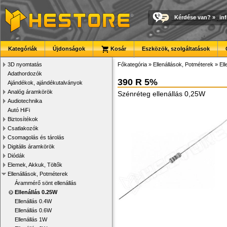
Kérdése van?
»
in
Kategóriák
Újdonságok
Kosár
Eszközök, szolgáltatások
3D nyomtatás
Főkategória
»
Ellenállások, Potméterek
»
Ell
Adathordozók
390 R 5%
Ajándékok, ajándékutalványok
Analóg áramkörök
Szénréteg ellenállás 0,25W
Audiotechnika
Autó HiFi
Biztosítékok
Csatlakozók
Csomagolás és tárolás
Digitális áramkörök
Diódák
Elemek, Akkuk, Töltők
Ellenállások, Potméterek
Árammérő sönt ellenállás
Ellenállás 0.25W
Ellenállás 0.4W
Ellenállás 0.6W
Ellenállás 1W