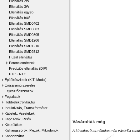
Ellenállás 2W
Ellenállás 3W
Ellenállás egyéb
Ellenállás háló
Ellenállás SMD0402
Ellenállás SMD0603
Ellenállás SMD0805
Ellenállás SMD1206
Ellenállás SMD1210
Ellenállás SMD2512
Huzal ellenállás
Potenciométerek
Precíziós ellenállás (DIP)
PTC - NTC
Építőkészletek (KIT, Modul)
Erősáramú szerelés
Fejlesztőeszközök
Foglalatok
Hobbielektronika.hu
Induktivitás, Transzformátor
Kábelek, Vezetékek
Kapcsolók, Relék
Vásárolták még
Készülékek
Kishangszórók, Piezók, Mikrofonok
A következő termékeket más vásárlók rendelték
Kondenzátor