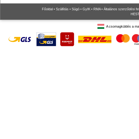
Főoldal
•
Szállítás
•
Súgó
•
GyIK
•
RMA
•
Általános szerződési fe
HESTO
A csomagküldés a ma