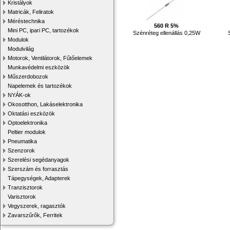
Kristályok
Matricák, Feliratok
Méréstechnika
560 R 5%
Mini PC, ipari PC, tartozékok
Szénréteg ellenállás 0,25W
Modulok
Modulvilág
Motorok, Ventilátorok, Fűtőelemek
Munkavédelmi eszközök
Műszerdobozok
Napelemek és tartozékok
NYÁK-ok
Okosotthon, Lakáselektronika
Oktatási eszközök
Optoelektronika
Peltier modulok
Pneumatika
Szenzorok
Szerelési segédanyagok
Szerszám és forrasztás
Tápegységek, Adapterek
Tranzisztorok
Varisztorok
Vegyszerek, ragasztók
Zavarszűrők, Ferritek