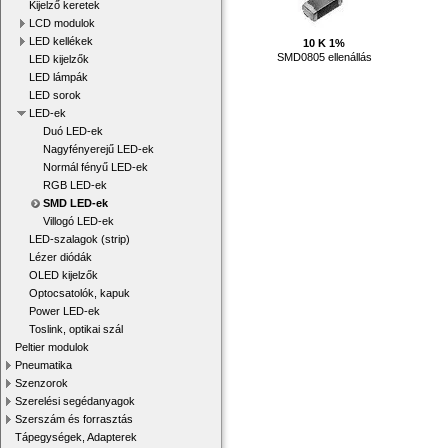
Kijelző keretek
LCD modulok
LED kellékek
10 K 1%
SMD0805 ellenállás
LED kijelzők
LED lámpák
LED sorok
LED-ek
Duó LED-ek
Nagyfényerejű LED-ek
Normál fényű LED-ek
RGB LED-ek
SMD LED-ek
Villogó LED-ek
LED-szalagok (strip)
Lézer diódák
OLED kijelzők
Optocsatolók, kapuk
Power LED-ek
Toslink, optikai szál
Peltier modulok
Pneumatika
Szenzorok
Szerelési segédanyagok
Szerszám és forrasztás
Tápegységek, Adapterek