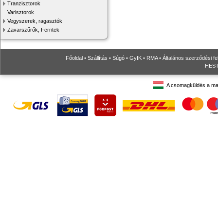
Tranzisztorok
Varisztorok
Vegyszerek, ragasztók
Zavarszűrők, Ferritek
Főoldal
•
Szállítás
•
Súgó
•
GyIK
•
RMA
•
Általános szerződési fe
HESTO
A csomagküldés a ma