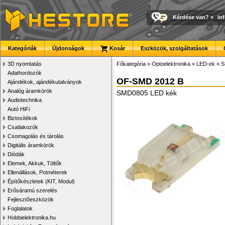
Kérdése van?
»
in
Kategóriák
Újdonságok
Kosár
Eszközök, szolgáltatások
3D nyomtatás
Főkategória
»
Optoelektronika
»
LED-ek
»
S
Adathordozók
OF-SMD 2012 B
Ajándékok, ajándékutalványok
Analóg áramkörök
SMD0805 LED kék
Audiotechnika
Autó HiFi
Biztosítékok
Csatlakozók
Csomagolás és tárolás
Digitális áramkörök
Diódák
Elemek, Akkuk, Töltők
Ellenállások, Potméterek
Építőkészletek (KIT, Modul)
Erősáramú szerelés
Fejlesztőeszközök
Foglalatok
Hobbielektronika.hu