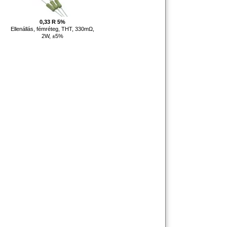
0,33 R 5%
Ellenállás, fémréteg, THT, 330mΩ,
2W, ±5%