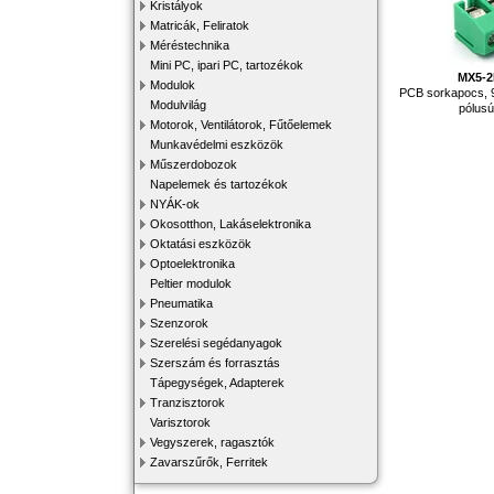
Kristályok
Matricák, Feliratok
Méréstechnika
Mini PC, ipari PC, tartozékok
MX5-
Modulok
PCB sorkapocs, 
Modulvilág
pólusú
Motorok, Ventilátorok, Fűtőelemek
Munkavédelmi eszközök
Műszerdobozok
Napelemek és tartozékok
NYÁK-ok
Okosotthon, Lakáselektronika
Oktatási eszközök
Optoelektronika
Peltier modulok
Pneumatika
Szenzorok
Szerelési segédanyagok
Szerszám és forrasztás
Tápegységek, Adapterek
Tranzisztorok
Varisztorok
Vegyszerek, ragasztók
Zavarszűrők, Ferritek