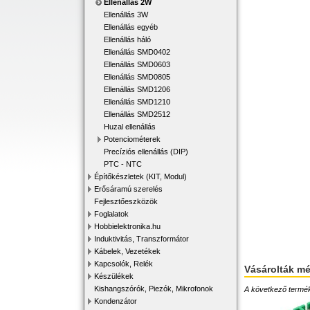
Ellenállás 2W
Ellenállás 3W
Ellenállás egyéb
Ellenállás háló
Ellenállás SMD0402
Ellenállás SMD0603
Ellenállás SMD0805
Ellenállás SMD1206
Ellenállás SMD1210
Ellenállás SMD2512
Huzal ellenállás
Potenciométerek
Precíziós ellenállás (DIP)
PTC - NTC
Építőkészletek (KIT, Modul)
Erősáramú szerelés
Fejlesztőeszközök
Foglalatok
Hobbielektronika.hu
Induktivitás, Transzformátor
Kábelek, Vezetékek
Kapcsolók, Relék
Vásárolták m
Készülékek
Kishangszórók, Piezók, Mikrofonok
A következő terméke
Kondenzátor