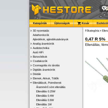
Kategóriák
Újdonságok
Kosár
Eszközök
3D nyomtatás
Főkategória
»
Ellen
Adathordozók
0,47 R 5%
Ajándékok, ajándékutalványok
Analóg áramkörök
Ellenállás, fé
Audiotechnika
Autó HiFi
Biztosítékok
Csatlakozók
Csomagolás és tárolás
Digitális áramkörök
Diódák
Elemek, Akkuk, Töltők
Ellenállások, Potméterek
Árammérő sönt ellenállás
Ellenállás 0.25W
Ellenállás 0.4W
Ellenállás 0.6W
Ellenállás 1W