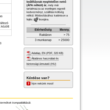
beállításnak megfelelően nettó
(ÁFA nélküli) ár
, mely már
tartalmazza az esetleges egyedi
kedvezményt, szállítási költség
nélkül. Módosításához kattintson a
as
fejléc
ikonjára.
változó
 között
Elérhetőség
Menny.
Raktáron
> 75
3 munkanap
> 25000
t)
Adatlap, EN (PDF, 320 KB)
Általános használati és
biztonsági útmutató (HU)
Kérdése van?
Írjon nekünk most!
 termékek kompatibilitását.