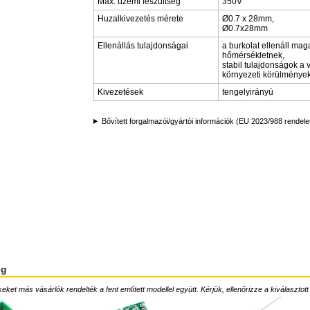
Max. üzemi feszültség
350V
Huzalkivezetés mérete
Ø0.7 x 28mm,
Ø0.7x28mm
Ellenállás tulajdonságai
a burkolat ellenáll mag
hőmérsékletnek,
stabil tulajdonságok a 
környezeti körülmények
Kivezetések
tengelyirányú
Bővített forgalmazói/gyártói információk (EU 2023/988 rendele
ég
ket más vásárlók rendelték a fent említett modellel együtt. Kérjük, ellenőrizze a kiválasztott