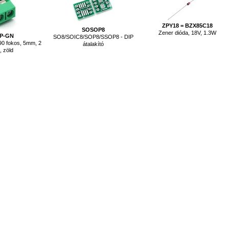
ZPY18 = BZX85C18
SOSOP8
Zener dióda, 18V, 1.3W
2P-GN
SO8/SOIC8/SOP8/SSOP8 - DIP
90 fokos, 5mm, 2
átalakító
, zöld