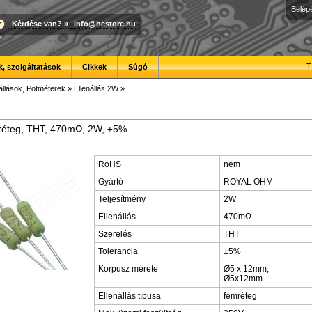
Belép
Kérdése van?
»
info@hestore.hu
T
, szolgáltatások
Cikkek
Súgó
állások, Potméterek
»
Ellenállás 2W
»
mréteg, THT, 470mΩ, 2W, ±5%
RoHS
nem
Gyártó
ROYAL OHM
Teljesítmény
2W
Ellenállás
470mΩ
Szerelés
THT
Tolerancia
±5%
Korpusz mérete
Ø5 x 12mm,
Ø5x12mm
Ellenállás típusa
fémréteg