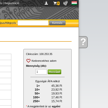
és
|
Regisztráció
0
ípus/Kifejezés:
?
Kérdése
van
Cikkszám:
100.253.35
Kedvencekhez adom
Mennyiség (db):
Egységár ÁFA nélkül
1+
45,36
Ft
10+
23,92
Ft
50+
19,93
Ft
100+
17,46
Ft
250+
15,74
Ft
*
A megjelenített ár az
egyéni