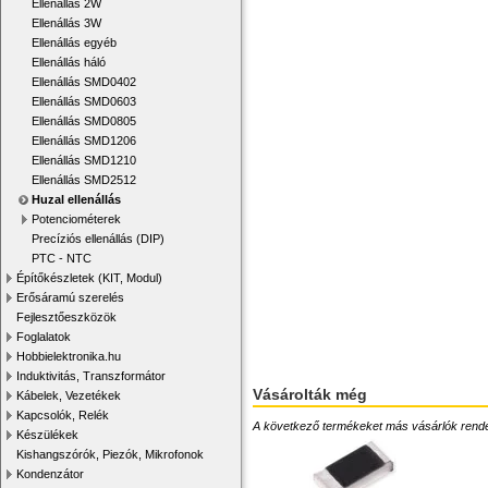
Ellenállás 2W
Ellenállás 3W
Ellenállás egyéb
Ellenállás háló
Ellenállás SMD0402
Ellenállás SMD0603
Ellenállás SMD0805
Ellenállás SMD1206
Ellenállás SMD1210
Ellenállás SMD2512
Huzal ellenállás
Potenciométerek
Precíziós ellenállás (DIP)
PTC - NTC
Építőkészletek (KIT, Modul)
Erősáramú szerelés
Fejlesztőeszközök
Foglalatok
Hobbielektronika.hu
Induktivitás, Transzformátor
Vásárolták még
Kábelek, Vezetékek
Kapcsolók, Relék
A következő termékeket más vásárlók rendelték
Készülékek
Kishangszórók, Piezók, Mikrofonok
Kondenzátor