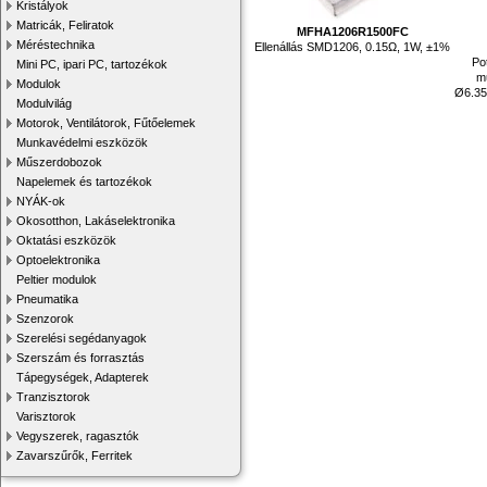
Kristályok
Matricák, Feliratok
MFHA1206R1500FC
Méréstechnika
Ellenállás SMD1206, 0.15Ω, 1W, ±1%
Po
Mini PC, ipari PC, tartozékok
m
Modulok
Ø6.35
Modulvilág
Motorok, Ventilátorok, Fűtőelemek
Munkavédelmi eszközök
Műszerdobozok
Napelemek és tartozékok
NYÁK-ok
Okosotthon, Lakáselektronika
Oktatási eszközök
Optoelektronika
Peltier modulok
Pneumatika
Szenzorok
Szerelési segédanyagok
Szerszám és forrasztás
Tápegységek, Adapterek
Tranzisztorok
Varisztorok
Vegyszerek, ragasztók
Zavarszűrők, Ferritek