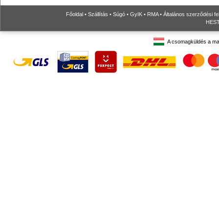
Főoldal
•
Szállítás
•
Súgó
•
GyIK
•
RMA
•
Általános szerződési fe
HESTO
A csomagküldés a ma