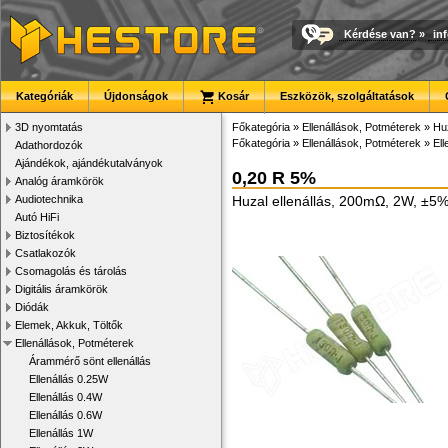
Kérdése van?
»
in
Kategóriák
Újdonságok
Kosár
Eszközök, szolgáltatások
3D nyomtatás
Főkategória
»
Ellenállások, Potméterek
»
Huz
Főkategória
»
Ellenállások, Potméterek
»
Ell
Adathordozók
Ajándékok, ajándékutalványok
0,20 R 5%
Analóg áramkörök
Audiotechnika
Huzal ellenállás, 200mΩ, 2W, ±5
Autó HiFi
Biztosítékok
Csatlakozók
Csomagolás és tárolás
Digitális áramkörök
Diódák
Elemek, Akkuk, Töltők
Ellenállások, Potméterek
Árammérő sönt ellenállás
Ellenállás 0.25W
Ellenállás 0.4W
Ellenállás 0.6W
Ellenállás 1W