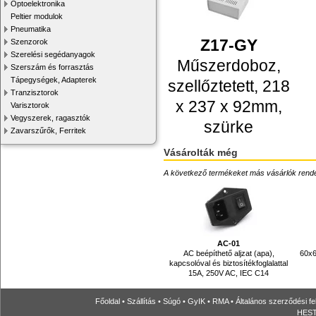
Optoelektronika
Peltier modulok
Pneumatika
Z17-GY
Szenzorok
Szerelési segédanyagok
Műszerdoboz,
Szerszám és forrasztás
Tápegységek, Adapterek
szellőztetett, 218
Tranzisztorok
x 237 x 92mm,
Varisztorok
Vegyszerek, ragasztók
szürke
Zavarszűrők, Ferritek
Vásárolták még
A következő termékeket más vásárlók rendelték
AC-01
AC beépíthető aljzat (apa),
60x6
kapcsolóval és biztosítékfoglalattal
15A, 250V AC, IEC C14
Főoldal
•
Szállítás
•
Súgó
•
GyIK
•
RMA
•
Általános szerződési fe
HESTO