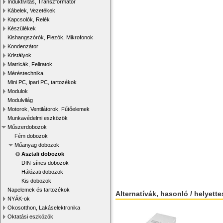
Induktivitás, Transzformátor
Kábelek, Vezetékek
Kapcsolók, Relék
Készülékek
Kishangszórók, Piezók, Mikrofonok
Kondenzátor
Kristályok
Matricák, Feliratok
Méréstechnika
Mini PC, ipari PC, tartozékok
Modulok
Modulvilág
Motorok, Ventilátorok, Fűtőelemek
Munkavédelmi eszközök
Műszerdobozok
Fém dobozok
Műanyag dobozok
Asztali dobozok
DIN-sínes dobozok
Hálózati dobozok
Kis dobozok
Napelemek és tartozékok
Alternatívák, hasonló / helyett
NYÁK-ok
Okosotthon, Lakáselektronika
Oktatási eszközök