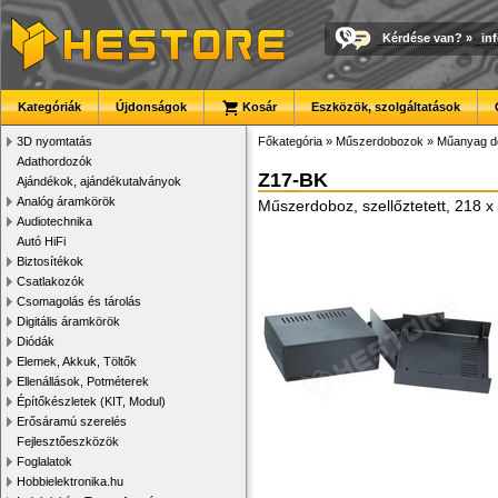
Kérdése van?
»
in
Kategóriák
Újdonságok
Kosár
Eszközök, szolgáltatások
3D nyomtatás
Főkategória
»
Műszerdobozok
»
Műanyag d
Adathordozók
Z17-BK
Ajándékok, ajándékutalványok
Analóg áramkörök
Műszerdoboz, szellőztetett, 218 
Audiotechnika
Autó HiFi
Biztosítékok
Csatlakozók
Csomagolás és tárolás
Digitális áramkörök
Diódák
Elemek, Akkuk, Töltők
Ellenállások, Potméterek
Építőkészletek (KIT, Modul)
Erősáramú szerelés
Fejlesztőeszközök
Foglalatok
Hobbielektronika.hu