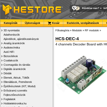
Kérdése van?
»
in
Kategóriák
Újdonságok
Kosár
Eszközök, szolgáltatások
3D nyomtatás
Főkategória
»
Modulok
»
RF modulok
»
Adathordozók
HCS-DEC-4
Ajándékok, ajándékutalványok
Analóg áramkörök
4 channels Decoder Board with H
Audiotechnika
Autó HiFi
Biztosítékok
Csatlakozók
Csomagolás és tárolás
Digitális áramkörök
Diódák
Elemek, Akkuk, Töltők
Ellenállások, Potméterek
Építőkészletek (KIT, Modul)
Erősáramú szerelés
Fejlesztőeszközök
Foglalatok
Hobbielektronika.hu