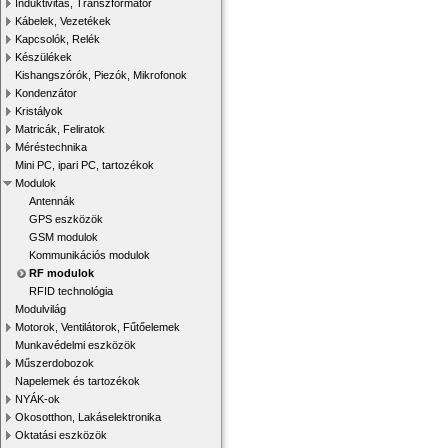
Induktivitás, Transzformátor
Kábelek, Vezetékek
Kapcsolók, Relék
Készülékek
Kishangszórók, Piezók, Mikrofonok
Kondenzátor
Kristályok
Matricák, Feliratok
Méréstechnika
Mini PC, ipari PC, tartozékok
Modulok
Antennák
GPS eszközök
GSM modulok
Kommunikációs modulok
RF modulok
RFID technológia
Modulvilág
Motorok, Ventilátorok, Fűtőelemek
Munkavédelmi eszközök
Műszerdobozok
Napelemek és tartozékok
NYÁK-ok
Okosotthon, Lakáselektronika
Oktatási eszközök