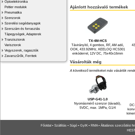
Optoelektronika
Ajánlott hozzávaló termékek
Peltier modulok
Pneumatika
Szenzorok
Szerelési segédanyagok
Szerszám és forrasztás
Tápegységek, Adapterek
Tranzisztorok
TX-4M-HCS
Varisztorok
Távirányító, 4 gombos, RF, AM adó,
43
OOK, 433.92MHz, KEELOQ HCS301
Vegyszerek, ragasztók
enkóderrel, 12V DC, 75x40x16mm
Zavarszűrők, Ferritek
Vásárolták még
A következő termékeket más vásárlók rendelték
USP-G41-1.0
Nyomásmérő szenzor (távadó),
DC-
5VDC, max. 1MPa, G1/4
konv
kimen
Főoldal
•
Szállítás
•
Súgó
•
GyIK
•
RMA
•
Általános szerződési fe
HESTO